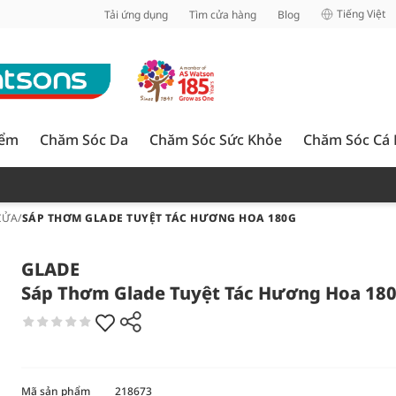
inh
Tiếng Việt
Tải ứng dụng
Tìm cửa hàng
Blog
iểm
Chăm Sóc Da
Chăm Sóc Sức Khỏe
Chăm Sóc Cá
CỬA
/
SÁP THƠM GLADE TUYỆT TÁC HƯƠNG HOA 180G
GLADE
Sáp Thơm Glade Tuyệt Tác Hương Hoa 18
Mã sản phẩm
218673