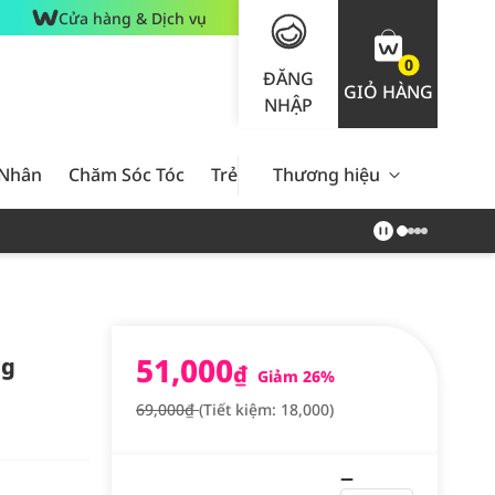
Cửa hàng & Dịch vụ
0
ĐĂNG
GIỎ HÀNG
NHẬP
 Nhân
Chăm Sóc Tóc
Trẻ Em
Thương hiệu
Nam Giới
Chăm Sóc 
51,000
0g
₫
Giảm 26%
69,000₫
(Tiết kiệm: 18,000)