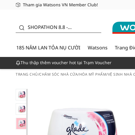
Tham gia Watsons VN Member Club!
Miễn phí giao hàng cho đơn hàng từ 249,000Đ
Giao hàng nhanh 24h - Áp dụng khu vực TP. Hồ Chí M
185 NĂM LAN TỎA NỤ
CƯỜI - GIẢM ĐẾN
SHOPATHON 8.8 -
50%
DEAL ĐỈNH
185 NĂM LAN TỎA NỤ CƯỜI
Watsons
Trang Đ
Thu thập thêm voucher hot tại Trạm Voucher
TRANG CHỦ
/
CHĂM SÓC NHÀ CỬA
/
HÓA MỸ PHẨM
/
VỆ SINH NHÀ 