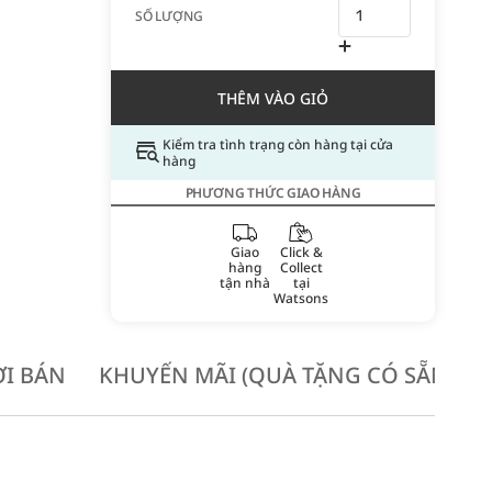
SỐ LƯỢNG
THÊM VÀO GIỎ
Kiểm tra tình trạng còn hàng tại cửa
hàng
PHƯƠNG THỨC GIAO HÀNG
Giao
Click &
hàng
Collect
tận nhà
tại
Watsons
I BÁN
KHUYẾN MÃI (QUÀ TẶNG CÓ SẴN KH