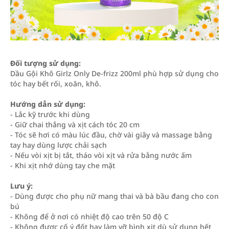
Đối tượng sử dụng:
Dầu Gội Khô Girlz Only De-frizz 200ml phù hợp sử dụng cho
tóc hay bết rối, xoăn, khô.
Hướng dẫn sử dụng:
- Lắc kỹ trước khi dùng
- Giữ chai thẳng và xịt cách tóc 20 cm
- Tóc sẽ hơi có màu lúc đầu, chờ vài giây và massage bằng
tay hay dùng lược chải sạch
- Nếu vòi xịt bị tắt, tháo vòi xịt và rửa bằng nước ấm
- Khi xịt nhớ dùng tay che mặt
Lưu ý:
- Dùng được cho phụ nữ mang thai và bà bầu đang cho con
bú
- Không để ở nơi có nhiệt độ cao trên 50 độ C
- Không được cố ý đốt hay làm vỡ bình xịt dù sử dụng hết