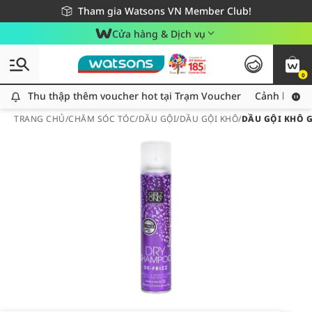
Giao hàng nhanh 24h - Áp dụng khu vực TP. Hồ Chí Minh
Miễn phí giao hàng cho đơn hàng từ 249,000Đ
Tham gia Watsons VN Member Club!
Cửa hàng & Dịch vụ
0
Thu thập thêm voucher hot tại Trạm Voucher
Thu thập thêm voucher hot tại Trạm Voucher
Cảnh báo An
TRANG CHỦ
/
CHĂM SÓC TÓC
/
DẦU GỘI
/
DẦU GỘI KHÔ
/
DẦU GỘI KHÔ G