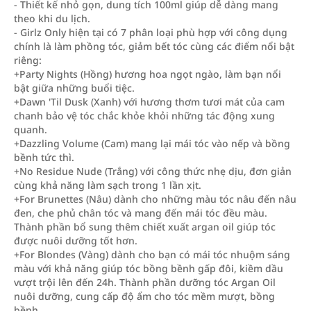
- Thiết kế nhỏ gọn, dung tích 100ml giúp dễ dàng mang
theo khi du lịch.
- Girlz Only hiện tại có 7 phân loại phù hợp với công dụng
chính là làm phồng tóc, giảm bết tóc cùng các điểm nổi bật
riêng:
+Party Nights (Hồng) hương hoa ngọt ngào, làm bạn nổi
bật giữa những buổi tiệc.
+Dawn 'Til Dusk (Xanh) với hương thơm tươi mát của cam
chanh bảo vệ tóc chắc khỏe khỏi những tác động xung
quanh.
+Dazzling Volume (Cam) mang lại mái tóc vào nếp và bồng
bềnh tức thì.
+No Residue Nude (Trắng) với công thức nhẹ dịu, đơn giản
cùng khả năng làm sạch trong 1 lần xịt.
+For Brunettes (Nâu) dành cho những màu tóc nâu đến nâu
đen, che phủ chân tóc và mang đến mái tóc đều màu.
Thành phần bổ sung thêm chiết xuất argan oil giúp tóc
được nuôi dưỡng tốt hơn.
+For Blondes (Vàng) dành cho bạn có mái tóc nhuộm sáng
màu với khả năng giúp tóc bồng bềnh gấp đôi, kiềm dầu
vượt trội lên đến 24h. Thành phần dưỡng tóc Argan Oil
nuôi dưỡng, cung cấp độ ẩm cho tóc mềm mượt, bồng
bềnh.