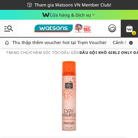
Giao hàng nhanh 24h - Áp dụng khu vực TP. Hồ Chí Minh
Miễn phí giao hàng cho đơn hàng từ 249,000Đ
Tham gia Watsons VN Member Club!
Cửa hàng & Dịch vụ
0
Thu thập thêm voucher hot tại Trạm Voucher
Thu thập thêm voucher hot tại Trạm Voucher
Cảnh báo An
TRANG CHỦ
/
CHĂM SÓC TÓC
/
DẦU GỘI
/
DẦU GỘI KHÔ GIRLZ ONLY D