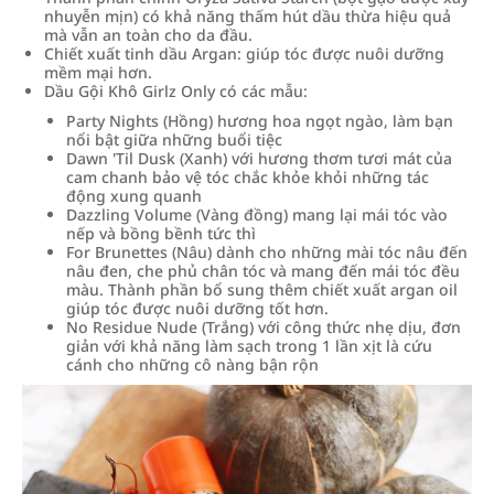
nhuyễn mịn) có khả năng thấm hút dầu thừa hiệu quả
mà vẫn an toàn cho da đầu.
Chiết xuất tinh dầu Argan: giúp tóc được nuôi dưỡng
mềm mại hơn.
Dầu Gội Khô Girlz Only có các mẫu:
Party Nights (Hồng) hương hoa ngọt ngào, làm bạn
nổi bật giữa những buổi tiệc
Dawn 'Til Dusk (Xanh) với hương thơm tươi mát của
cam chanh bảo vệ tóc chắc khỏe khỏi những tác
động xung quanh
Dazzling Volume (Vàng đồng) mang lại mái tóc vào
nếp và bồng bềnh tức thì
For Brunettes (Nâu) dành cho những mài tóc nâu đến
nâu đen, che phủ chân tóc và mang đến mái tóc đều
màu. Thành phần bổ sung thêm chiết xuất argan oil
giúp tóc được nuôi dưỡng tốt hơn.
No Residue Nude (Trắng) với công thức nhẹ dịu, đơn
giản với khả năng làm sạch trong 1 lần xịt là cứu
cánh cho những cô nàng bận rộn