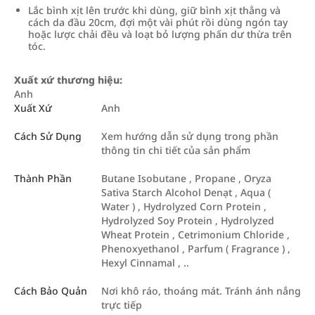
Lắc bình xịt lên trước khi dùng, giữ bình xịt thẳng và
cách da đầu 20cm, đợi một vài phút rồi dùng ngón tay
hoặc lược chải đều và loạt bỏ lượng phấn dư thừa trên
tóc.
Xuất xứ thương hiệu:
Anh
Xuất Xứ
Anh
Cách Sử Dụng
Xem hướng dẫn sử dụng trong phần
thông tin chi tiết của sản phẩm
Thành Phần
Butane Isobutane , Propane , Oryza
Sativa Starch Alcohol Denạt , Aqua (
Water ) , Hydrolyzed Corn Protein ,
Hydrolyzed Soy Protein , Hydrolyzed
Wheat Protein , Cetrimonium Chloride ,
Phenoxyethanol , Parfum ( Fragrance ) ,
Hexyl Cinnamal , ..
Cách Bảo Quản
Nơi khô ráo, thoáng mát. Tránh ánh nắng
trực tiếp