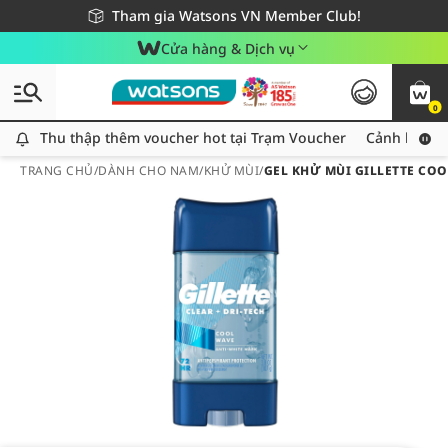
Giao hàng nhanh 24h - Áp dụng khu vực TP. Hồ Chí Minh
Miễn phí giao hàng cho đơn hàng từ 249,000Đ
Tham gia Watsons VN Member Club!
Cửa hàng & Dịch vụ
0
Thu thập thêm voucher hot tại Trạm Voucher
Thu thập thêm voucher hot tại Trạm Voucher
Cảnh báo An
TRANG CHỦ
/
DÀNH CHO NAM
/
KHỬ MÙI
/
GEL KHỬ MÙI GILLETTE COO