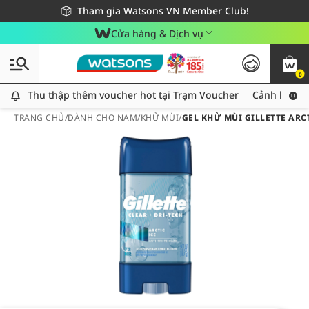
Giao hàng nhanh 24h - Áp dụng khu vực TP. Hồ Chí Minh
Miễn phí giao hàng cho đơn hàng từ 249,000Đ
Tham gia Watsons VN Member Club!
Cửa hàng & Dịch vụ
0
Thu thập thêm voucher hot tại Trạm Voucher
Thu thập thêm voucher hot tại Trạm Voucher
Cảnh báo An
TRANG CHỦ
/
DÀNH CHO NAM
/
KHỬ MÙI
/
GEL KHỬ MÙI GILLETTE ARCT