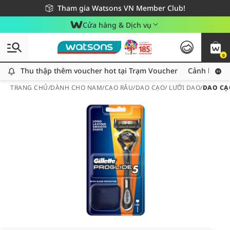
Giao hàng nhanh 24h - Áp dụng khu vực TP. Hồ Chí Minh
Miễn phí giao hàng cho đơn hàng từ 249,000Đ
Tham gia Watsons VN Member Club!
Cửa hàng & Dịch vụ
0
Thu thập thêm voucher hot tại Trạm Voucher
Thu thập thêm voucher hot tại Trạm Voucher
Cảnh báo An
TRANG CHỦ
/
DÀNH CHO NAM
/
CẠO RÂU
/
DAO CẠO/ LƯỠI DAO
/
DAO CẠO