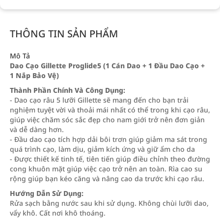
THÔNG TIN SẢN PHẨM
Mô Tả
Dao Cạo Gillette Proglide5 (1 Cán Dao + 1 Đầu Dao Cạo +
1 Nắp Bảo Vệ)
Thành Phần Chính Và Công Dụng:
- Dao cạo râu 5 lưỡi Gillette sẽ mang đến cho bạn trải
nghiệm tuyệt vời và thoải mái nhất có thể trong khi cạo râu,
giúp việc chăm sóc sắc đẹp cho nam giới trở nên đơn giản
và dễ dàng hơn.
- Đầu dao cạo tích hợp dải bôi trơn giúp giảm ma sát trong
quá trình cạo, làm dịu, giảm kích ứng và giữ ẩm cho da
- Được thiết kế tinh tế, tiên tiến giúp điều chỉnh theo đường
cong khuôn mặt giúp việc cạo trở nên an toàn. Rìa cao su
rộng giúp bạn kéo căng và nâng cao da trước khi cạo râu.
Hướng Dẫn Sử Dụng:
Rửa sạch bằng nước sau khi sử dụng. Không chùi lưỡi dao,
vẩy khô. Cất nơi khô thoáng.