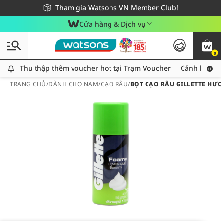
Giao hàng nhanh 24h - Áp dụng khu vực TP. Hồ Chí Minh
Miễn phí giao hàng cho đơn hàng từ 249,000Đ
Tham gia Watsons VN Member Club!
Cửa hàng & Dịch vụ
0
Thu thập thêm voucher hot tại Trạm Voucher
Thu thập thêm voucher hot tại Trạm Voucher
Cảnh báo An
TRANG CHỦ
/
DÀNH CHO NAM
/
CẠO RÂU
/
BỌT CẠO RÂU GILLETTE HƯ