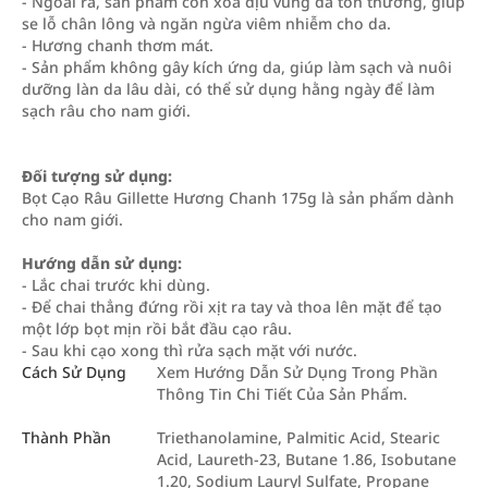
- Ngoài ra, sản phẩm còn xoa dịu vùng da tổn thương, giúp
se lỗ chân lông và ngăn ngừa viêm nhiễm cho da.
- Hương chanh thơm mát.
- Sản phẩm không gây kích ứng da, giúp làm sạch và nuôi
dưỡng làn da lâu dài, có thể sử dụng hằng ngày để làm
sạch râu cho nam giới.
Đối tượng sử dụng:
Bọt Cạo Râu Gillette Hương Chanh 175g là sản phẩm dành
cho nam giới.
Hướng dẫn sử dụng:
- Lắc chai trước khi dùng.
- Để chai thẳng đứng rồi xịt ra tay và thoa lên mặt để tạo
một lớp bọt mịn rồi bắt đầu cạo râu.
- Sau khi cạo xong thì rửa sạch mặt với nước.
Cách Sử Dụng
Xem Hướng Dẫn Sử Dụng Trong Phần
Thông Tin Chi Tiết Của Sản Phẩm.
Thành Phần
Triethanolamine, Palmitic Acid, Stearic
Acid, Laureth-23, Butane 1.86, Isobutane
1.20, Sodium Lauryl Sulfate, Propane