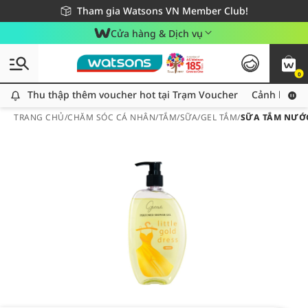
Giao hàng nhanh 24h - Áp dụng khu vực TP. Hồ Chí Minh
Miễn phí giao hàng cho đơn hàng từ 249,000Đ
Tham gia Watsons VN Member Club!
Cửa hàng & Dịch vụ
0
Thu thập thêm voucher hot tại Trạm Voucher
Thu thập thêm voucher hot tại Trạm Voucher
Cảnh báo An
TRANG CHỦ
/
CHĂM SÓC CÁ NHÂN
/
TẮM
/
SỮA/GEL TẮM
/
SỮA TẮM NƯỚC