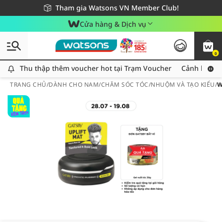
Giao hàng nhanh 24h - Áp dụng khu vực TP. Hồ Chí Minh
Miễn phí giao hàng cho đơn hàng từ 249,000Đ
Tham gia Watsons VN Member Club!
Cửa hàng & Dịch vụ
0
Thu thập thêm voucher hot tại Trạm Voucher
Thu thập thêm voucher hot tại Trạm Voucher
Cảnh báo An
TRANG CHỦ
/
DÀNH CHO NAM
/
CHĂM SÓC TÓC
/
NHUỘM VÀ TẠO KIỂU
/
W