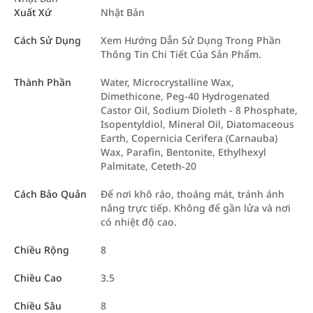
Xuất Xứ
Nhật Bản
Cách Sử Dụng
Xem Hướng Dẫn Sử Dụng Trong Phần
Thông Tin Chi Tiết Của Sản Phẩm.
Thành Phần
Water, Microcrystalline Wax,
Dimethicone, Peg-40 Hydrogenated
Castor Oil, Sodium Dioleth - 8 Phosphate,
Isopentyldiol, Mineral Oil, Diatomaceous
Earth, Copernicia Cerifera (Carnauba)
Wax, Parafin, Bentonite, Ethylhexyl
Palmitate, Ceteth-20
Cách Bảo Quản
Để nơi khô ráo, thoáng mát, tránh ánh
nắng trực tiếp. Không để gần lửa và nơi
có nhiệt độ cao.
Chiều Rộng
8
Chiều Cao
3.5
Chiều Sâu
8