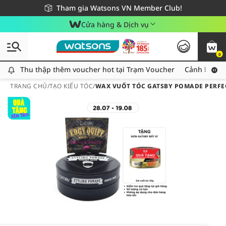
Giao hàng nhanh 24h - Áp dụng khu vực TP. Hồ Chí Minh
Miễn phí giao hàng cho đơn hàng từ 249,000Đ
Tham gia Watsons VN Member Club!
Cửa hàng & Dịch vụ
0
Thu thập thêm voucher hot tại Trạm Voucher
Thu thập thêm voucher hot tại Trạm Voucher
Cảnh báo An
TRANG CHỦ
/
TẠO KIỂU TÓC
/
WAX VUỐT TÓC GATSBY POMADE PERFEC