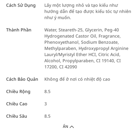
Cách Sử Dụng
Lấy một lượng nhỏ và tạo kiểu như
hướng dẫn để tạo được kiểu tóc tự nhiên
như ý muốn.
Thành Phần
Water, Steareth-25, Glycerin, Peg-40
Hydrogenated Castor Oil, Fragrance,
Phenoxyethanol, Sodium Benzoate,
Methylparaben, Hydroxypropyl Arginine
Lauryl/Myristyl Ether HCI, Citric Acid,
Alcohol, Propylparaben, CI 19140, CI
17200, CI 42090
Cách Bảo Quản
Không để ở nơi có nhiệt độ cao
Chiều Rộng
8.5
Chiều Cao
3
Chiều Sâu
8.5
ẨN