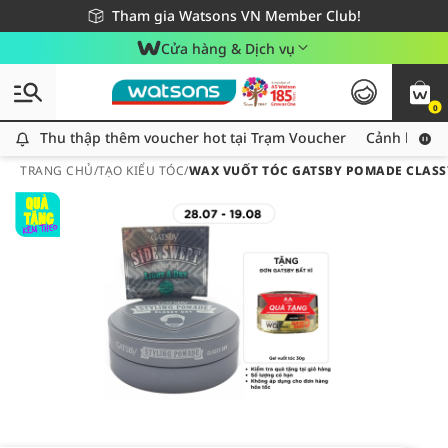
Giao hàng nhanh 24h - Áp dụng khu vực TP. Hồ Chí Minh
Miễn phí giao hàng cho đơn hàng từ 249,000Đ
Tham gia Watsons VN Member Club!
Cửa hàng & Dịch vụ
0
Thu thập thêm voucher hot tại Trạm Voucher
Thu thập thêm voucher hot tại Trạm Voucher
Cảnh báo An
TRANG CHỦ
/
TẠO KIỂU TÓC
/
WAX VUỐT TÓC GATSBY POMADE CLASS