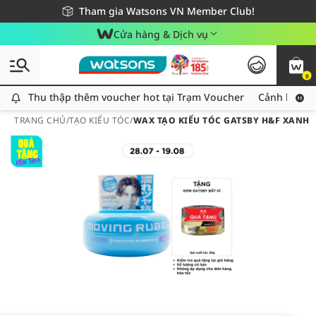
Giao hàng nhanh 24h - Áp dụng khu vực TP. Hồ Chí Minh
Miễn phí giao hàng cho đơn hàng từ 249,000Đ
Tham gia Watsons VN Member Club!
Cửa hàng & Dịch vụ
0
Thu thập thêm voucher hot tại Trạm Voucher
Thu thập thêm voucher hot tại Trạm Voucher
Cảnh báo An
TRANG CHỦ
/
TẠO KIỂU TÓC
/
WAX TẠO KIỂU TÓC GATSBY H&F XANH