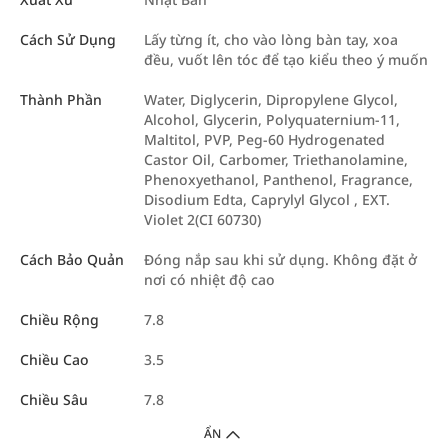
Cách Sử Dụng
Lấy từng ít, cho vào lòng bàn tay, xoa
đều, vuốt lên tóc để tạo kiểu theo ý muốn
Thành Phần
Water, Diglycerin, Dipropylene Glycol,
Alcohol, Glycerin, Polyquaternium-11,
Maltitol, PVP, Peg-60 Hydrogenated
Castor Oil, Carbomer, Triethanolamine,
Phenoxyethanol, Panthenol, Fragrance,
Disodium Edta, Caprylyl Glycol , EXT.
Violet 2(CI 60730)
Cách Bảo Quản
Đóng nắp sau khi sử dụng. Không đặt ở
nơi có nhiệt độ cao
Chiều Rộng
7.8
Chiều Cao
3.5
Chiều Sâu
7.8
ẨN