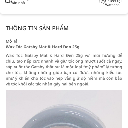
Collect tại
tận nhà
Watsons
THÔNG TIN SẢN PHẨM
Mô Tả
Wax Tóc Gatsby Mat & Hard Đen 25g
Wax Tóc Gatsby Mat & Hard Đen 25g với mùi hương dễ
chịu, tạo nếp cực nhanh và giữ tóc óng mượt suốt cả ngày,
sáp vuốt tóc Gatsby thật sự là một loại “mỹ phẩm” lý tưởng
cho tóc, không những giúp bạn có được những kiểu tóc
như ý khiến cho tóc vào nếp vẫn giữ độ mềm mà còn bảo
vệ tóc khỏi các tác nhân gây hại bên ngoài.