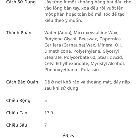
Cách Sử Dụng
Lấy từng ít một khoảng bằng hạt đậu cho
vào lòng bàn tay, xoa đều rồi vuốt lên
một phần hoặc toàn bộ mái tóc để tạo
kiểu theo ý muốn.
Thành Phần
Water (Aqua), Microxrystalline Wax,
Butylene Glycol, Beeswax, Copernica
Cerifera (Carnauba) Wax, Mineral Oil,
Dimethicone, Polyethylene, Glyceryl
Stearate, Polysorbate 60, Stearic Acid,
Cetyl Ethylhexanoate, Myristyl Alcohol,
Phenoxyethanol, Potassiu
Cách Bảo Quản
Để ở nơi khô ráo và thoáng mát, đậy nắp
sau khi sử dụng
Chiều Rộng
5
Chiều Cao
17.9
Chiều Sâu
7
ẨN