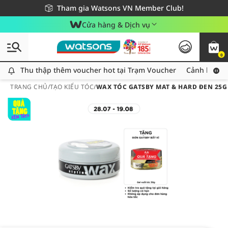
Giao hàng nhanh 24h - Áp dụng khu vực TP. Hồ Chí Minh
Miễn phí giao hàng cho đơn hàng từ 249,000Đ
Tham gia Watsons VN Member Club!
Cửa hàng & Dịch vụ
0
Thu thập thêm voucher hot tại Trạm Voucher
Thu thập thêm voucher hot tại Trạm Voucher
Cảnh báo An
TRANG CHỦ
/
TẠO KIỂU TÓC
/
WAX TÓC GATSBY MAT & HARD ĐEN 25G