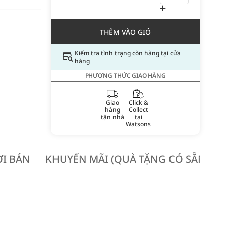
THÊM VÀO GIỎ
Kiểm tra tình trạng còn hàng tại cửa
hàng
PHƯƠNG THỨC GIAO HÀNG
Giao
Click &
hàng
Collect
tận nhà
tại
Watsons
I BÁN
KHUYẾN MÃI (QUÀ TẶNG CÓ SẴN KH