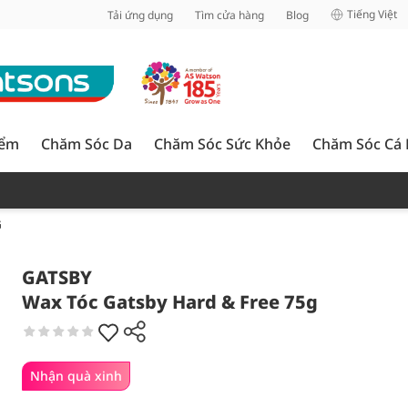
inh
Tiếng Việt
Tải ứng dụng
Tìm cửa hàng
Blog
iểm
Chăm Sóc Da
Chăm Sóc Sức Khỏe
Chăm Sóc Cá
G
GATSBY
Wax Tóc Gatsby Hard & Free 75g
Nhận quà xinh