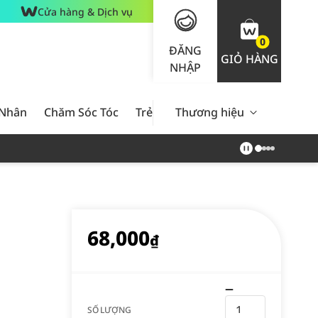
Cửa hàng & Dịch vụ
0
ĐĂNG
GIỎ HÀNG
NHẬP
 Nhân
Chăm Sóc Tóc
Trẻ Em
Thương hiệu
Nam Giới
Chăm Sóc 
68,000
₫
SỐ LƯỢNG