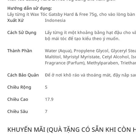
Hướng dẫn sử dụng:
Lấy từng ít Wax Tóc Gatsby Hard & Free 75g, cho vào lòng bàn 
Xuất Xứ
Indonesia
Cách Sử Dụng
Lấy từng ít một khoảng bằng hạt đậu cho và
bộ mái tóc để tạo kiểu theo ý muốn.
Thành Phần
Water (Aqua), Propylene Glycol, Glyceryl St
Maltitol, Myristyl Myristate, Cetyl Alcohol,
Fragrance (Parfum), Methylparaben, Trieth
Cách Bảo Quản
Để ở nơi khô ráo và thoáng mát, đậy nắp sa
Chiều Rộng
5
Chiều Cao
17.9
Chiều Sâu
7
KHUYẾN MÃI (QUÀ TẶNG CÓ SẴN KHI CÒN HÀ