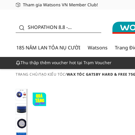
Tham gia Watsons VN Member Club!
Miễn phí giao hàng cho đơn hàng từ 249,000Đ
Giao hàng nhanh 24h - Áp dụng khu vực TP. Hồ Chí M
185 NĂM LAN TỎA NỤ
CƯỜI - GIẢM ĐẾN
SHOPATHON 8.8 -
50%
DEAL ĐỈNH
185 NĂM LAN TỎA NỤ CƯỜI
Watsons
Trang Đ
Thu thập thêm voucher hot tại Trạm Voucher
TRANG CHỦ
/
TẠO KIỂU TÓC
/
WAX TÓC GATSBY HARD & FREE 75