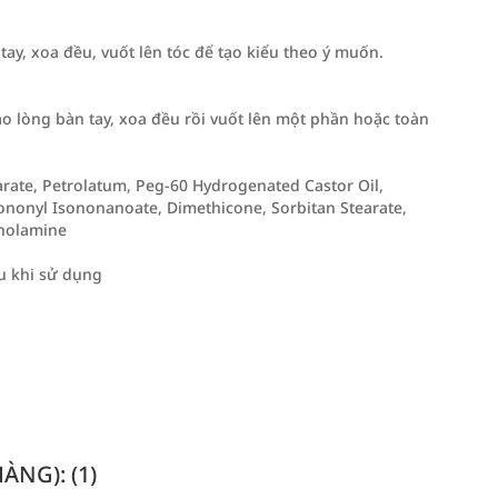
tay, xoa đều, vuốt lên tóc để tạo kiểu theo ý muốn.
o lòng bàn tay, xoa đều rồi vuốt lên một phần hoặc toàn
earate, Petrolatum, Peg-60 Hydrogenated Castor Oil,
 Isononyl Isononanoate, Dimethicone, Sorbitan Stearate,
anolamine
u khi sử dụng
NG): (1)