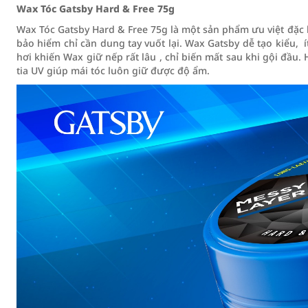
Wax Tóc Gatsby Hard & Free 75g
Wax Tóc Gatsby Hard & Free 75g là một sản phẩm ưu việt đặc 
bảo hiểm chỉ cần dung tay vuốt lại. Wax Gatsby dễ tạo kiểu,
hơi khiến Wax giữ nếp rất lâu , chỉ biến mất sau khi gội đầ
tia UV giúp mái tóc luôn giữ được độ ẩm.