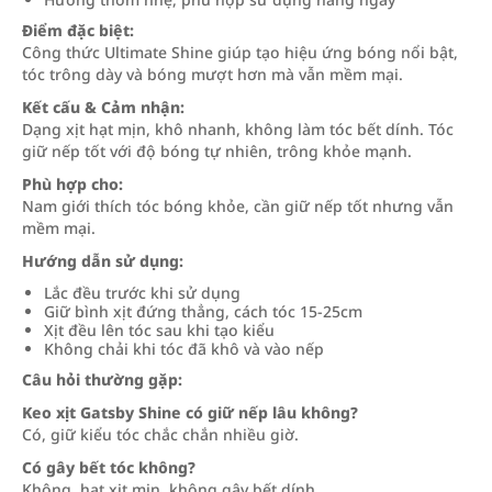
Điểm đặc biệt:
Công thức Ultimate Shine giúp tạo hiệu ứng bóng nổi bật,
tóc trông dày và bóng mượt hơn mà vẫn mềm mại.
Kết cấu & Cảm nhận:
Dạng xịt hạt mịn, khô nhanh, không làm tóc bết dính. Tóc
giữ nếp tốt với độ bóng tự nhiên, trông khỏe mạnh.
Phù hợp cho:
Nam giới thích tóc bóng khỏe, cần giữ nếp tốt nhưng vẫn
mềm mại.
Hướng dẫn sử dụng:
Lắc đều trước khi sử dụng
Giữ bình xịt đứng thẳng, cách tóc 15-25cm
Xịt đều lên tóc sau khi tạo kiểu
Không chải khi tóc đã khô và vào nếp
Câu hỏi thường gặp:
Keo xịt Gatsby Shine có giữ nếp lâu không?
Có, giữ kiểu tóc chắc chắn nhiều giờ.
Có gây bết tóc không?
Không, hạt xịt mịn, không gây bết dính.