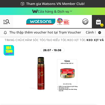
Giao hàng nhanh 24h - Áp dụng khu vực TP. Hồ Chí Minh
Miễn phí giao hàng cho đơn hàng từ 249,000Đ
Tham gia Watsons VN Member Club!
Cửa hàng & Dịch vụ
0
Thu thập thêm voucher hot tại Trạm Voucher
Thu thập thêm voucher hot tại Trạm Voucher
Cảnh báo An
TRANG CHỦ
/
CHĂM SÓC TÓC
/
TẠO KIỂU TÓC
/
KEO XỊT TÓC
/
KEO XỊT VÀ