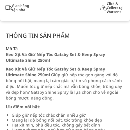
Click &
Giao hàng
Collect tại
tận nhà
Watsons
THÔNG TIN SẢN PHẨM
Mô Tả
Keo Xịt Và Giữ Nếp Tóc Gatsby Set & Keep Spray
Ultimate Shine 250ml
Keo Xịt Và Giữ Nếp Tóc Gatsby Set & Keep Spray
Ultimate Shine 250ml
Giúp giữ nếp tóc gọn gàng với độ
bóng nổi bật, mang lại cảm giác tự tin và phong cách sành
điệu. Muốn tóc giữ nếp chắc mà vẫn bóng khỏe, trông dày
và đẹp hơn? Gatsby Shine Spray là lựa chọn cho vẻ ngoài
bóng mượt, năng động.
Ưu điểm nổi bật:
Giúp giữ nếp tóc chắc chắn nhiều giờ
Mang lại độ bóng nổi bật, tóc trông khỏe đẹp
Hạt xịt mịn, phủ đều tóc, không gây bết dính
Hương thơm nhẹ, phù hợp sử dụng hằng ngày