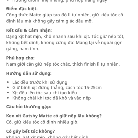
Điểm đặc biệt:
Công thức Matte giúp tạo độ lì tự nhiên, giữ kiểu tóc cố
định lâu mà không gây cảm giác dầu mỡ.
Kết cấu & Cảm nhận:
Dạng xịt hạt mịn, khô nhanh sau khi xịt. Tóc giữ nếp tốt,
không bết dính, không cứng đơ. Mang lại vẻ ngoài gọn
gàng, nam tính.
Phù hợp cho:
Nam giới cần giữ nếp tóc chắc, thích finish lì tự nhiên.
Hướng dẫn sử dụng:
Lắc đều trước khi sử dụng
Giữ bình xịt đứng thẳng, cách tóc 15-25cm
Xịt đều lên tóc sau khi tạo kiểu
Không chải khi tóc đã khô và vào nếp
Câu hỏi thường gặp:
Keo xịt Gatsby Matte có giữ nếp lâu không?
Có, giữ kiểu tóc cố định nhiều giờ.
Có gây bết tóc không?
Không, hạt xịt mịn, không gây bết dính.