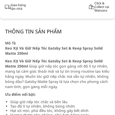
Click &
Giao hàng
Collect tại
tận nhà
Watsons
THÔNG TIN SẢN PHẨM
Mô Tả
Keo Xịt Và Giữ Nếp Tóc Gatsby Set & Keep Spray Solid
Matte 250ml
Keo Xịt Và Giữ Nếp Tóc Gatsby Set & Keep Spray Solid
Matte 250ml
Giúp giữ nếp tóc gọn gàng với độ lì tự nhiên,
mang lại cảm giác thoải mái và tự tin trong routine tạo kiểu
hằng ngày. Muốn tóc giữ nếp chắc mà vẫn tự nhiên, không
bóng dầu? Gatsby Matte Spray là lựa chọn cho phong cách
nam tính, gọn gàng mỗi ngày.
Ưu điểm nổi bật:
Giúp giữ nếp tóc chắc và bền lâu
Tạo độ lì tự nhiên, không bóng nhờn
Hạt xịt mịn, phủ đều tóc, không gây bết dính
Hương thơm nhẹ nhàng, phù hợp hằng ngày