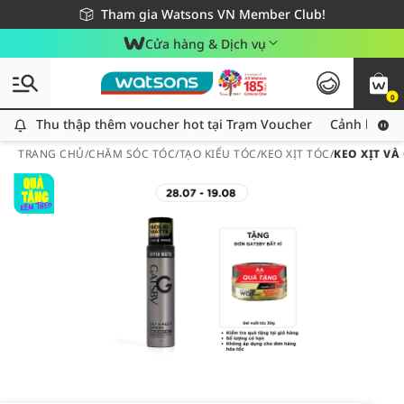
Giao hàng nhanh 24h - Áp dụng khu vực TP. Hồ Chí Minh
Miễn phí giao hàng cho đơn hàng từ 249,000Đ
Tham gia Watsons VN Member Club!
Cửa hàng & Dịch vụ
0
Thu thập thêm voucher hot tại Trạm Voucher
Thu thập thêm voucher hot tại Trạm Voucher
Cảnh báo An
TRANG CHỦ
/
CHĂM SÓC TÓC
/
TẠO KIỂU TÓC
/
KEO XỊT TÓC
/
KEO XỊT VÀ