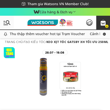
Giao hàng nhanh 24h - Áp dụng khu vực TP. Hồ Chí Minh
Miễn phí giao hàng cho đơn hàng từ 249,000Đ
Tham gia Watsons VN Member Club!
Cửa hàng & Dịch vụ
0
Thu thập thêm voucher hot tại Trạm Voucher
Thu thập thêm voucher hot tại Trạm Voucher
Cảnh báo An
TRANG CHỦ
/
TẠO KIỂU TÓC
/
KEO XỊT TÓC GATSBY XH TỐI ƯU 250ML