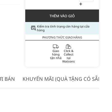
THÊM VÀO GIỎ
Kiểm tra tình trạng còn hàng tại cửa
hàng
PHƯƠNG THỨC GIAO HÀNG
Giao
Click &
hàng
Collect
tận nhà
tại
Watsons
I BÁN
KHUYẾN MÃI (QUÀ TẶNG CÓ SẴN KH