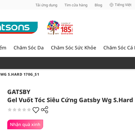
inh
Tiếng Việt
Tải ứng dụng
Tìm cửa hàng
Blog
iểm
Chăm Sóc Da
Chăm Sóc Sức Khỏe
Chăm Sóc Cá
 WG S.HARD 170G_S1
GATSBY
Gel Vuốt Tóc Siêu Cứng Gatsby Wg S.Hard
Nhận quà xinh