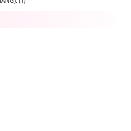
NG): (1)