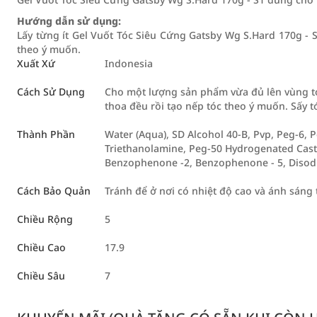
Hướng dẫn sử dụng:
Lấy từng ít Gel Vuốt Tóc Siêu Cứng Gatsby Wg S.Hard 170g - S1
theo ý muốn.
Xuất Xứ
Indonesia
Cách Sử Dụng
Cho một lượng sản phẩm vừa đủ lên vùng tó
thoa đều rồi tạo nếp tóc theo ý muốn. Sấy t
Thành Phần
Water (Aqua), SD Alcohol 40-B, Pvp, Peg-6, P
Triethanolamine, Peg-50 Hydrogenated Casto
Benzophenone -2, Benzophenone - 5, Disodiu
Cách Bảo Quản
Tránh để ở nơi có nhiệt độ cao và ánh sáng t
Chiều Rộng
5
Chiều Cao
17.9
Chiều Sâu
7