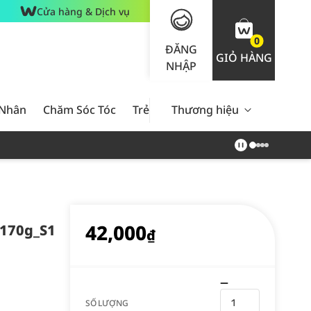
Cửa hàng & Dịch vụ
0
ĐĂNG
GIỎ HÀNG
NHẬP
 Nhân
Chăm Sóc Tóc
Trẻ Em
Thương hiệu
Nam Giới
Chăm Sóc 
42,000
 170g_S1
₫
SỐ LƯỢNG