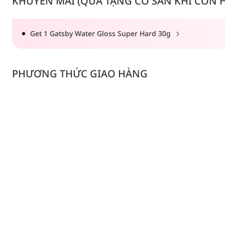
KHUYẾN MÃI (QUÀ TẶNG CÓ SẴN KHI CÒN HÀ
Get 1 Gatsby Water Gloss Super Hard 30g
PHƯƠNG THỨC GIAO HÀNG