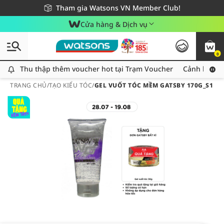
Giao hàng nhanh 24h - Áp dụng khu vực TP. Hồ Chí Minh
Miễn phí giao hàng cho đơn hàng từ 249,000Đ
Tham gia Watsons VN Member Club!
Cửa hàng & Dịch vụ
0
Thu thập thêm voucher hot tại Trạm Voucher
Thu thập thêm voucher hot tại Trạm Voucher
Cảnh báo An
TRANG CHỦ
/
TẠO KIỂU TÓC
/
GEL VUỐT TÓC MỀM GATSBY 170G_S1