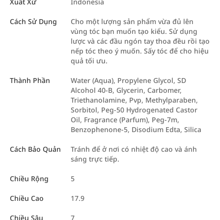
Xuất Xứ
Indonesia
Cách Sử Dụng
Cho một lượng sản phẩm vừa đủ lên
vùng tóc bạn muốn tạo kiểu. Sử dụng
lược và các đầu ngón tay thoa đều rồi tạo
nếp tóc theo ý muốn. Sấy tóc để cho hiệu
quả tối ưu.
Thành Phần
Water (Aqua), Propylene Glycol, SD
Alcohol 40-B, Glycerin, Carbomer,
Triethanolamine, Pvp, Methylparaben,
Sorbitol, Peg-50 Hydrogenated Castor
Oil, Fragrance (Parfum), Peg-7m,
Benzophenone-5, Disodium Edta, Silica
Cách Bảo Quản
Tránh để ở nơi có nhiệt độ cao và ánh
sáng trực tiếp.
Chiều Rộng
5
Chiều Cao
17.9
Chiều Sâu
7