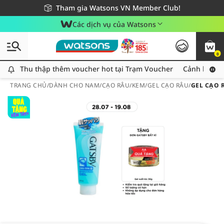
Giao hàng nhanh 24h - Áp dụng khu vực TP. Hồ Chí Minh
Miễn phí giao hàng cho đơn hàng từ 249,000Đ
Tham gia Watsons VN Member Club!
Các dịch vụ của Watsons
0
Thu thập thêm voucher hot tại Trạm Voucher
Thu thập thêm voucher hot tại Trạm Voucher
Cảnh báo An
TRANG CHỦ
/
DÀNH CHO NAM
/
CẠO RÂU
/
KEM/GEL CẠO RÂU
/
GEL CẠO 