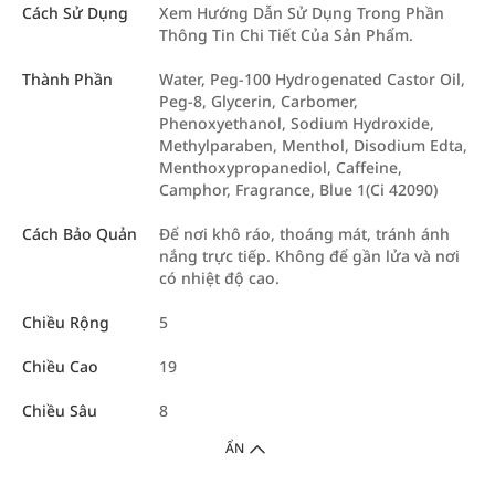
Cách Sử Dụng
Xem Hướng Dẫn Sử Dụng Trong Phần
Thông Tin Chi Tiết Của Sản Phẩm.
Thành Phần
Water, Peg-100 Hydrogenated Castor Oil,
Peg-8, Glycerin, Carbomer,
Phenoxyethanol, Sodium Hydroxide,
Methylparaben, Menthol, Disodium Edta,
Menthoxypropanediol, Caffeine,
Camphor, Fragrance, Blue 1(Ci 42090)
Cách Bảo Quản
Để nơi khô ráo, thoáng mát, tránh ánh
nắng trực tiếp. Không để gần lửa và nơi
có nhiệt độ cao.
Chiều Rộng
5
Chiều Cao
19
Chiều Sâu
8
ẨN