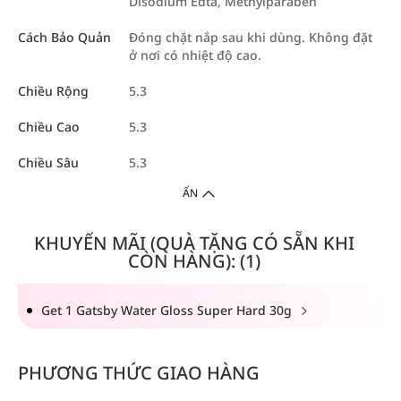
Disodium Edta, Methylparaben
Cách Bảo Quản
Đóng chặt nắp sau khi dùng. Không đặt
ở nơi có nhiệt độ cao.
Chiều Rộng
5.3
Chiều Cao
5.3
Chiều Sâu
5.3
ẨN
KHUYẾN MÃI (QUÀ TẶNG CÓ SẴN KHI
CÒN HÀNG): (1)
Get 1 Gatsby Water Gloss Super Hard 30g
PHƯƠNG THỨC GIAO HÀNG