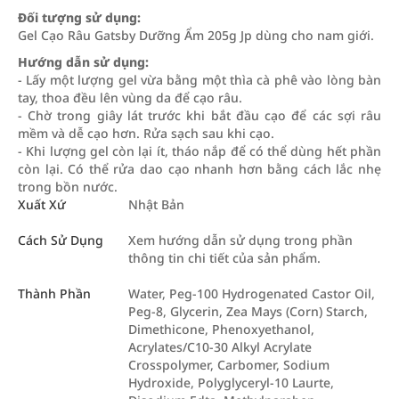
Đối tượng sử dụng:
Gel Cạo Râu Gatsby Dưỡng Ẩm 205g Jp dùng cho nam giới.
Hướng dẫn sử dụng:
- Lấy một lượng gel vừa bằng một thìa cà phê vào lòng bàn
tay, thoa đều lên vùng da để cạo râu.
- Chờ trong giây lát trước khi bắt đầu cạo để các sợi râu
mềm và dễ cạo hơn. Rửa sạch sau khi cạo.
- Khi lượng gel còn lại ít, tháo nắp để có thể dùng hết phần
còn lại. Có thể rửa dao cạo nhanh hơn bằng cách lắc nhẹ
trong bồn nước.
Xuất Xứ
Nhật Bản
Cách Sử Dụng
Xem hướng dẫn sử dụng trong phần
thông tin chi tiết của sản phẩm.
Thành Phần
Water, Peg-100 Hydrogenated Castor Oil,
Peg-8, Glycerin, Zea Mays (Corn) Starch,
Dimethicone, Phenoxyethanol,
Acrylates/C10-30 Alkyl Acrylate
Crosspolymer, Carbomer, Sodium
Hydroxide, Polyglyceryl-10 Laurte,