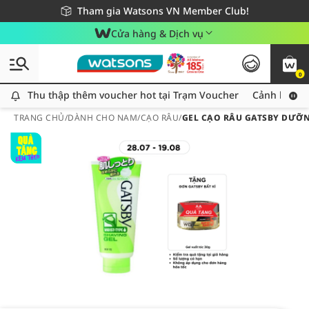
Giao hàng nhanh 24h - Áp dụng khu vực TP. Hồ Chí Minh
Miễn phí giao hàng cho đơn hàng từ 249,000Đ
Tham gia Watsons VN Member Club!
Cửa hàng & Dịch vụ
0
Thu thập thêm voucher hot tại Trạm Voucher
Thu thập thêm voucher hot tại Trạm Voucher
Cảnh báo An
TRANG CHỦ
/
DÀNH CHO NAM
/
CẠO RÂU
/
GEL CẠO RÂU GATSBY DƯỠN