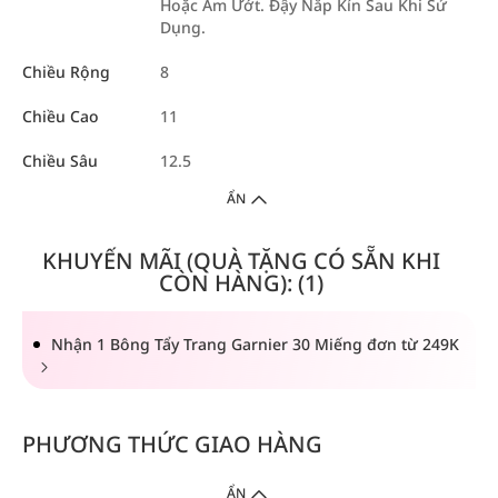
Hoặc Ẩm Ướt. Đậy Nắp Kín Sau Khi Sử
Dụng.
Chiều Rộng
8
Chiều Cao
11
Chiều Sâu
12.5
ẨN
KHUYẾN MÃI (QUÀ TẶNG CÓ SẴN KHI
CÒN HÀNG): (1)
Nhận 1 Bông Tẩy Trang Garnier 30 Miếng đơn từ 249K
PHƯƠNG THỨC GIAO HÀNG
ẨN