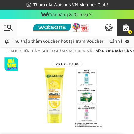
Giao hàng nhanh 24h - Áp dụng khu vực TP. Hồ Chí Minh
Miễn phí giao hàng cho đơn hàng từ 249,000Đ
Tham gia Watsons VN Member Club!
Cửa hàng & Dịch vụ
0
Thu thập thêm voucher hot tại Trạm Voucher
Thu thập thêm voucher hot tại Trạm Voucher
Cảnh báo An
TRANG CHỦ
/
CHĂM SÓC DA
/
LÀM SẠCH
/
RỬA MẶT
/
SỮA RỬA MẶT SÁNG