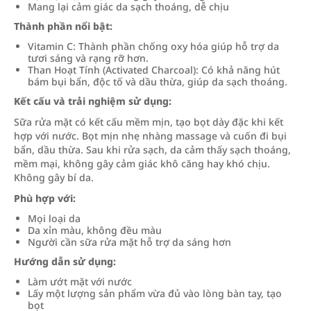
Mang lại cảm giác da sạch thoáng, dễ chịu
Thành phần nổi bật:
Vitamin C: Thành phần chống oxy hóa giúp hỗ trợ da
tươi sáng và rạng rỡ hơn.
Than Hoạt Tính (Activated Charcoal): Có khả năng hút
bám bụi bẩn, độc tố và dầu thừa, giúp da sạch thoáng.
Kết cấu và trải nghiệm sử dụng:
Sữa rửa mặt có kết cấu mềm mịn, tạo bọt dày đặc khi kết
hợp với nước. Bọt mịn nhẹ nhàng massage và cuốn đi bụi
bẩn, dầu thừa. Sau khi rửa sạch, da cảm thấy sạch thoáng,
mềm mại, không gây cảm giác khô căng hay khó chịu.
Không gây bí da.
Phù hợp với:
Mọi loại da
Da xỉn màu, không đều màu
Người cần sữa rửa mặt hỗ trợ da sáng hơn
Hướng dẫn sử dụng:
Làm ướt mặt với nước
Lấy một lượng sản phẩm vừa đủ vào lòng bàn tay, tạo
bọt