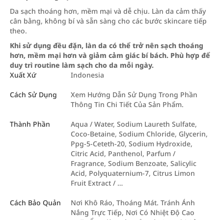
Da sạch thoáng hơn, mềm mại và dễ chịu. Làn da cảm thấy
cân bằng, không bí và sẵn sàng cho các bước skincare tiếp
theo.
Khi sử dụng đều đặn, làn da có thể trở nên sạch thoáng
hơn, mềm mại hơn và giảm cảm giác bí bách. Phù hợp để
duy trì routine làm sạch cho da mỗi ngày.
Xuất Xứ
Indonesia
Cách Sử Dụng
Xem Hướng Dẫn Sử Dụng Trong Phần
Thông Tin Chi Tiết Của Sản Phẩm.
Thành Phần
Aqua / Water, Sodium Laureth Sulfate,
Coco-Betaine, Sodium Chloride, Glycerin,
Ppg-5-Ceteth-20, Sodium Hydroxide,
Citric Acid, Panthenol, Parfum /
Fragrance, Sodium Benzoate, Salicylic
Acid, Polyquaternium-7, Citrus Limon
Fruit Extract / …
Cách Bảo Quản
Nơi Khô Ráo, Thoáng Mát. Tránh Ánh
Nắng Trực Tiếp, Nơi Có Nhiệt Độ Cao