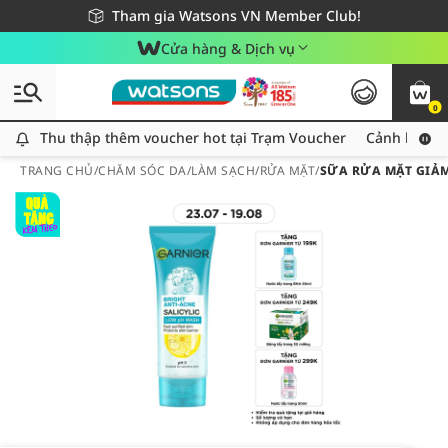
Giao hàng nhanh 24h - Áp dụng khu vực TP. Hồ Chí Minh
Miễn phí giao hàng cho đơn hàng từ 249,000Đ
Tham gia Watsons VN Member Club!
Cửa hàng & Dịch vụ
0
Thu thập thêm voucher hot tại Trạm Voucher
Thu thập thêm voucher hot tại Trạm Voucher
Cảnh báo An
TRANG CHỦ
/
CHĂM SÓC DA
/
LÀM SẠCH
/
RỬA MẶT
/
SỮA RỬA MẶT GIẢM