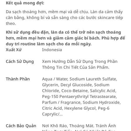
Kết quả mong đợi:
Da sạch thoáng hơn, mềm mại và dễ chịu. Làn da cảm thấy
cân bằng, không bí và sẵn sàng cho các bước skincare tiếp
theo.
Khi sử dụng đều đặn, làn da có thể trở nên sạch thoáng
hơn, mềm mại hơn và giảm cảm giác bí bách. Phù hợp để
duy trì routine làm sạch cho da mỗi ngày.
Xuất Xứ
Indonesia
Cách Sử Dụng
Xem Hướng Dẫn Sử Dụng Trong Phần
Thông Tin Chi Tiết Của Sản Phẩm.
Thành Phần
Aqua / Water, Sodium Laureth Sulfate,
Glycerin, Decyl Glucoside, Sodium
Chloride, Coco-Betaine, Salicylic Acid,
Peg-150 Pentaerythrityl Tetrastearate,
Parfum / Fragrance, Sodium Hydroxide,
Citric Acid, Hexylene Glycol, Peg-6
Caprylic/…
Cách Bảo Quản
Nơi Khô Ráo, Thoáng Mát. Tránh Ánh