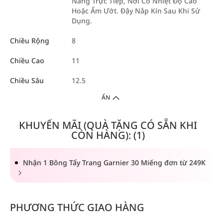
Nắng Trực Tiếp, Nơi Có Nhiệt Độ Cao
Hoặc Ẩm Ướt. Đậy Nắp Kín Sau Khi Sử
Dụng.
Chiều Rộng
8
Chiều Cao
11
Chiều Sâu
12.5
ẨN
KHUYẾN MÃI (QUÀ TẶNG CÓ SẴN KHI
CÒN HÀNG): (1)
Nhận 1 Bông Tẩy Trang Garnier 30 Miếng đơn từ 249K
PHƯƠNG THỨC GIAO HÀNG