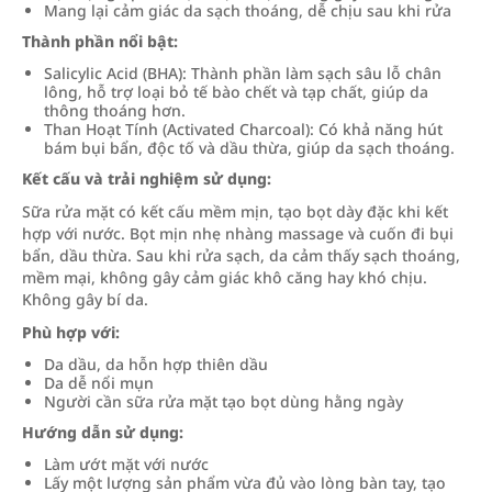
Mang lại cảm giác da sạch thoáng, dễ chịu sau khi rửa
Thành phần nổi bật:
Salicylic Acid (BHA): Thành phần làm sạch sâu lỗ chân
lông, hỗ trợ loại bỏ tế bào chết và tạp chất, giúp da
thông thoáng hơn.
Than Hoạt Tính (Activated Charcoal): Có khả năng hút
bám bụi bẩn, độc tố và dầu thừa, giúp da sạch thoáng.
Kết cấu và trải nghiệm sử dụng:
Sữa rửa mặt có kết cấu mềm mịn, tạo bọt dày đặc khi kết
hợp với nước. Bọt mịn nhẹ nhàng massage và cuốn đi bụi
bẩn, dầu thừa. Sau khi rửa sạch, da cảm thấy sạch thoáng,
mềm mại, không gây cảm giác khô căng hay khó chịu.
Không gây bí da.
Phù hợp với:
Da dầu, da hỗn hợp thiên dầu
Da dễ nổi mụn
Người cần sữa rửa mặt tạo bọt dùng hằng ngày
Hướng dẫn sử dụng:
Làm ướt mặt với nước
Lấy một lượng sản phẩm vừa đủ vào lòng bàn tay, tạo