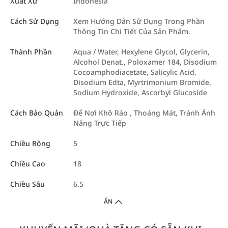
Xuất Xứ
Indonesia
Cách Sử Dụng
Xem Hướng Dẫn Sử Dụng Trong Phần
Thông Tin Chi Tiết Của Sản Phẩm.
Thành Phần
Aqua / Water, Hexylene Glycol, Glycerin,
Alcohol Denat., Poloxamer 184, Disodium
Cocoamphodiacetate, Salicylic Acid,
Disodium Edta, Myrtrimonium Bromide,
Sodium Hydroxide, Ascorbyl Glucoside
Cách Bảo Quản
Để Nơi Khô Ráo , Thoáng Mát, Tránh Ánh
Nắng Trực Tiếp
Chiều Rộng
5
Chiều Cao
18
Chiều Sâu
6.5
ẨN