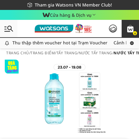
Giao hàng nhanh 24h - Áp dụng khu vực TP. Hồ Chí Minh
Miễn phí giao hàng cho đơn hàng từ 249,000Đ
Tham gia Watsons VN Member Club!
Cửa hàng & Dịch vụ
0
Thu thập thêm voucher hot tại Trạm Voucher
Thu thập thêm voucher hot tại Trạm Voucher
Cảnh báo An
TRANG CHỦ
/
TRANG ĐIỂM
/
TẨY TRANG
/
NƯỚC TẨY TRANG
/
NƯỚC TẨY