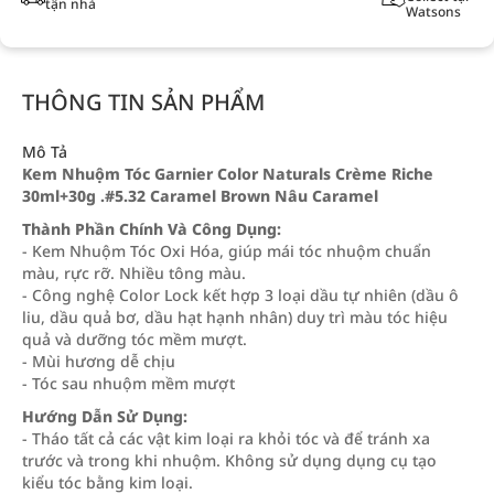
tận nhà
Watsons
THÔNG TIN SẢN PHẨM
Mô Tả
Kem Nhuộm Tóc Garnier Color Naturals Crème Riche
30ml+30g .#5.32 Caramel Brown Nâu Caramel
Thành Phần Chính Và Công Dụng:
- Kem Nhuộm Tóc Oxi Hóa, giúp mái tóc nhuộm chuẩn
màu, rực rỡ. Nhiều tông màu.
- Công nghệ Color Lock kết hợp 3 loại dầu tự nhiên (dầu ô
liu, dầu quả bơ, dầu hạt hạnh nhân) duy trì màu tóc hiệu
quả và dưỡng tóc mềm mượt.
- Mùi hương dễ chịu
- Tóc sau nhuộm mềm mượt
Hướng Dẫn Sử Dụng:
- Tháo tất cả các vật kim loại ra khỏi tóc và để tránh xa
trước và trong khi nhuộm. Không sử dụng dụng cụ tạo
kiểu tóc bằng kim loại.