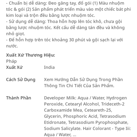
- Chuẩn bị dễ dàng: Đeo găng tay, đổ gói (1) Màu nhuộm
tóc & gói (2) Sản phẩm phát triển màu vào một chiếc bát phi
kim loại và trộn đều bằng lược nhuộm tóc.
- Sử dụng dễ dàng: Thoa hỗn hợp lên tóc khô, chưa gội
bằng lược nhuộm tóc. Kết cấu dễ dàng tán đều và không
nhỏ giọt.
- Để hỗn hợp trên tóc khoảng 30 phút và gội sạch lại với
nước.
Xuất Xứ Thương Hiệu:
Pháp
Xuất Xứ
India
Cách Sử Dụng
Xem Hướng Dẫn Sử Dụng Trong Phần
Thông Tin Chi Tiết Của Sản Phẩm.
Thành Phần
Developer Milk: Aqua / Water, Hydrogen
Peroxide, Cetearyl Alcohol, Trideceth-2
Carboxamide Mea, Ceteareth-25,
Glycerin, Phosphoric Acid, Tetrasodium
Etidronate, Tetrasodium Pyrophosphate,
Sodium Salicylate. Hair Colorant - Type Iii:
Aqua / Water, …