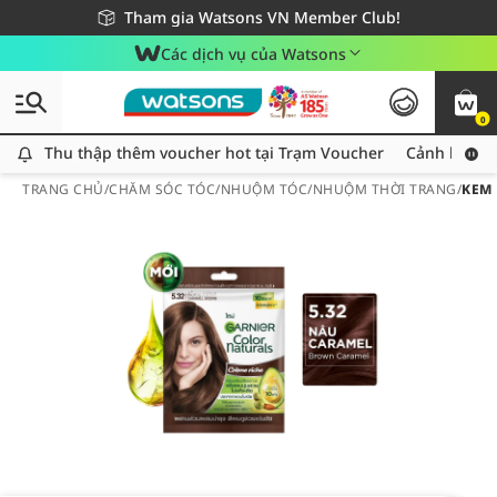
Giao hàng nhanh 24h - Áp dụng khu vực TP. Hồ Chí Minh
Miễn phí giao hàng cho đơn hàng từ 249,000Đ
Tham gia Watsons VN Member Club!
Các dịch vụ của Watsons
0
Thu thập thêm voucher hot tại Trạm Voucher
Thu thập thêm voucher hot tại Trạm Voucher
Cảnh báo An
TRANG CHỦ
/
CHĂM SÓC TÓC
/
NHUỘM TÓC
/
NHUỘM THỜI TRANG
/
KEM 