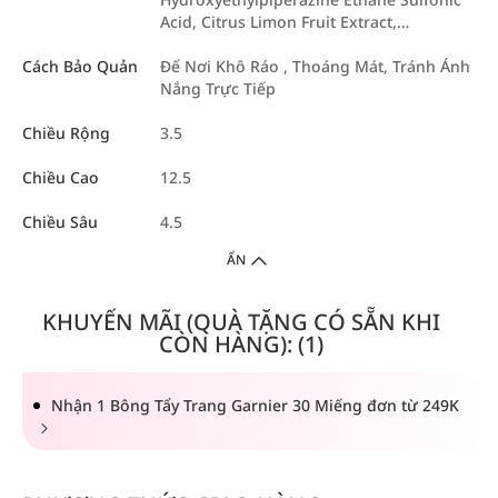
Acid, Citrus Limon Fruit Extract,…
Cách Bảo Quản
Để Nơi Khô Ráo , Thoáng Mát, Tránh Ánh
Nắng Trực Tiếp
Chiều Rộng
3.5
Chiều Cao
12.5
Chiều Sâu
4.5
ẨN
KHUYẾN MÃI (QUÀ TẶNG CÓ SẴN KHI
CÒN HÀNG): (1)
Nhận 1 Bông Tẩy Trang Garnier 30 Miếng đơn từ 249K