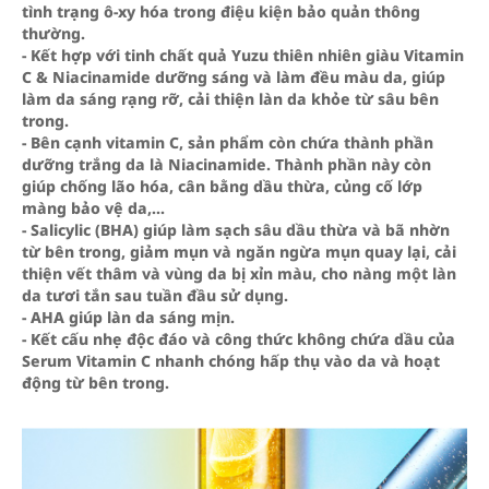
tình trạng ô-xy hóa trong điệu kiện bảo quản thông
thường.
- Kết hợp với tinh chất quả Yuzu thiên nhiên giàu Vitamin
C & Niacinamide dưỡng sáng và làm đều màu da, giúp
làm da sáng rạng rỡ, cải thiện làn da khỏe từ sâu bên
trong.
- Bên cạnh vitamin C, sản phẩm còn chứa thành phần
dưỡng trắng da là Niacinamide. Thành phần này còn
giúp chống lão hóa, cân bằng dầu thừa, củng cố lớp
màng bảo vệ da,...
- Salicylic (BHA) giúp làm sạch sâu dầu thừa và bã nhờn
từ bên trong, giảm mụn và ngăn ngừa mụn quay lại, cải
thiện vết thâm và vùng da bị xỉn màu, cho nàng một làn
da tươi tắn sau tuần đầu sử dụng.
- AHA giúp làn da sáng mịn.
- Kết cấu nhẹ độc đáo và công thức không chứa dầu của
Serum Vitamin C nhanh chóng hấp thụ vào da và hoạt
động từ bên trong.