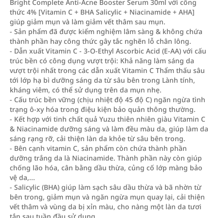
Bright Complete Anti-Acne Booster Serum 30ml với công
thức 4% [Vitamin C + BHA Salicylic + Niacinamide + AHA]
giúp giảm mụn và làm giảm vết thâm sau mụn.
- Sản phẩm đã được kiểm nghiệm lâm sàng & không chứa
thành phần hay công thức gây tắc nghẽn lỗ chân lông.
- Dẫn xuất Vitamin C - 3-O-Ethyl Ascorbic Acid (E-AA) với cấu
trúc bền có công dụng vượt trội: Khả năng làm sáng da
vượt trội nhất trong các dẫn xuất Vitamin C Thẩm thấu sâu
tới lớp hạ bì dưỡng sáng da từ sâu bên trong Lành tính,
kháng viêm, có thể sử dụng trên da mụn nhẹ.
- Cấu trúc bền vững (chịu nhiệt độ 45 độ C) ngăn ngừa tình
trạng ô-xy hóa trong điệu kiện bảo quản thông thường.
- Kết hợp với tinh chất quả Yuzu thiên nhiên giàu Vitamin C
& Niacinamide dưỡng sáng và làm đều màu da, giúp làm da
sáng rạng rỡ, cải thiện làn da khỏe từ sâu bên trong.
- Bên cạnh vitamin C, sản phẩm còn chứa thành phần
dưỡng trắng da là Niacinamide. Thành phần này còn giúp
chống lão hóa, cân bằng dầu thừa, củng cố lớp màng bảo
vệ da,...
- Salicylic (BHA) giúp làm sạch sâu dầu thừa và bã nhờn từ
bên trong, giảm mụn và ngăn ngừa mụn quay lại, cải thiện
vết thâm và vùng da bị xỉn màu, cho nàng một làn da tươi
tắn sau tuần đầu sử dụng.