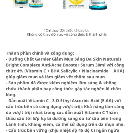
Thành phần chính và công dụng:
- Dưỡng Chất Garnier Giảm Mụn Sáng Da Skin Naturals
Bright Complete Anti-Acne Booster Serum 30ml với công
thức 4% [Vitamin C + BHA Salicylic + Niacinamide + AHA]
giúp giảm mụn và làm giảm vết thâm sau mụn.
- Sản phẩm đã được kiểm nghiệm lâm sàng & không
chứa thành phần hay công thức gây tắc nghẽn lỗ chân
lông.
- Dẫn xuất Vitamin C - 3-O-Ethyl Ascorbic Acid (E-AA) với
cấu trúc bền có công dụng vượt trội: Khả năng làm sáng
da vượt trội nhất trong các dẫn xuất Vitamin C Thẩm
thấu sâu tới lớp hạ bì dưỡng sáng da từ sâu bên trong
Lành tính, kháng viêm, có thể sử dụng trên da mụn nhẹ.
- Cấu trúc bền vững (chịu nhiệt độ 45 độ C) ngăn ngừa