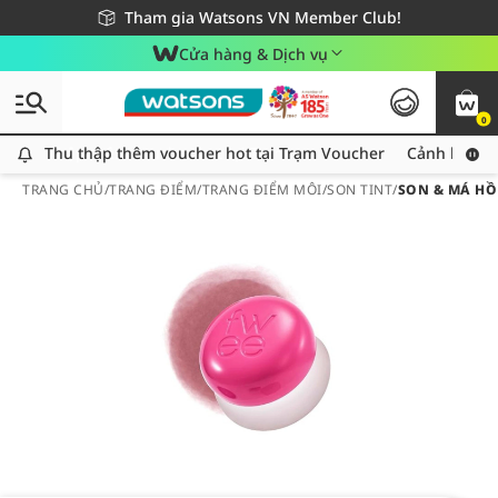
Giao hàng nhanh 24h - Áp dụng khu vực TP. Hồ Chí Minh
Miễn phí giao hàng cho đơn hàng từ 249,000Đ
Tham gia Watsons VN Member Club!
Cửa hàng & Dịch vụ
0
Thu thập thêm voucher hot tại Trạm Voucher
Thu thập thêm voucher hot tại Trạm Voucher
Cảnh báo An
TRANG CHỦ
/
TRANG ĐIỂM
/
TRANG ĐIỂM MÔI
/
SON TINT
/
SON & MÁ HỒ