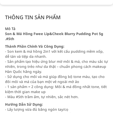
THÔNG TIN SẢN PHẨM
Mô Tả
Son & Má Hồng Fwee Lip&Cheek Blurry Pudding Pot 5g
.#Sth
Thành Phần Chính Và Công Dụng:
- Son kem & má hồng 2in1 với kết cấu pudding mềm xốp,
dễ tán và tiệp da nhanh.
- Sản phẩm tạo hiệu ứng blur mờ môi & má, cho màu sắc tự
nhiên, trong trẻo như da thật – chuẩn phong cách makeup
Hàn Quốc hằng ngày.
- Sử dụng cho môi và má giúp đồng bộ tone màu, tạo cho
đôi môi và má của bạn một vẻ ngoài mờ ảo
- 1 sản phẩm = 2 công dụng: Môi & má đồng nhất tone, tiết
kiệm thời gian make up
- Màu #Sth trầm ấm, tự nhiên, sắc nét hơn.
Hướng Dẫn Sử Dụng:
- Lấy lượng vừa đủ bằng ngón tay/cọ