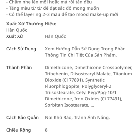
- Chấm nhẹ lên môi hoặc má rồi tán đều
- Tăng màu từ từ để đạt sắc độ mong muốn
- Có thể layering 2–3 màu để tạo mood make-up mới
Xuất Xứ Thương Hiệu:
Hàn Quốc
Xuất Xứ
Hàn Quốc
Cách Sử Dụng
Xem Hướng Dẫn Sử Dụng Trong Phần
Thông Tin Chi Tiết Của Sản Phẩm.
Thành Phần
Dimethicone, Dimethicone Crosspolymer,
Tribehenin, Diisostearyl Malate, Titanium
Dioxide (Ci 77891), Synthetic
Fluorphlogopite, Polyglyceryl-2
Triisostearate, Cetyl Peg/Ppg-10/1
Dimethicone, Iron Oxides (Ci 77491),
Sorbitan Isostearate, …
Cách Bảo Quản
Nơi Khô Ráo, Tránh Ánh Nắng.
Chiều Rộng
8