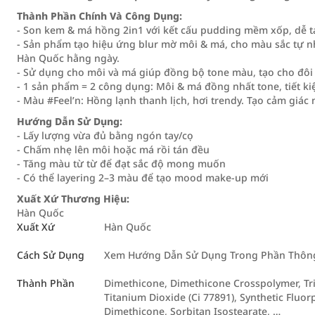
Thành Phần Chính Và Công Dụng:
- Son kem & má hồng 2in1 với kết cấu pudding mềm xốp, dễ tá
- Sản phẩm tạo hiệu ứng blur mờ môi & má, cho màu sắc tự n
Hàn Quốc hằng ngày.
- Sử dụng cho môi và má giúp đồng bộ tone màu, tạo cho đôi
- 1 sản phẩm = 2 công dụng: Môi & má đồng nhất tone, tiết k
- Màu #Feel’n: Hồng lạnh thanh lịch, hơi trendy. Tạo cảm gi
Hướng Dẫn Sử Dụng:
- Lấy lượng vừa đủ bằng ngón tay/cọ
- Chấm nhẹ lên môi hoặc má rồi tán đều
- Tăng màu từ từ để đạt sắc độ mong muốn
- Có thể layering 2–3 màu để tạo mood make-up mới
Xuất Xứ Thương Hiệu:
Hàn Quốc
Xuất Xứ
Hàn Quốc
Cách Sử Dụng
Xem Hướng Dẫn Sử Dụng Trong Phần Thông 
Thành Phần
Dimethicone, Dimethicone Crosspolymer, Trib
Titanium Dioxide (Ci 77891), Synthetic Fluor
Dimethicone, Sorbitan Isostearate, …