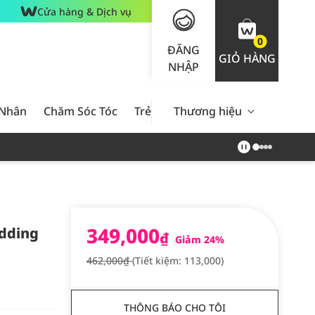
Cửa hàng & Dịch vụ
0
ĐĂNG
GIỎ HÀNG
NHẬP
 Nhân
Chăm Sóc Tóc
Trẻ Em
Thương hiệu
Nam Giới
Chăm Sóc 
349,000
dding
₫
Giảm 24%
462,000₫
(Tiết kiệm: 113,000)
THÔNG BÁO CHO TÔI