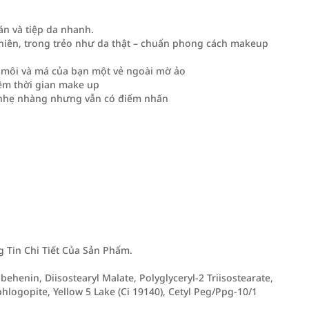
n và tiệp da nhanh.
hiên, trong trẻo như da thật – chuẩn phong cách makeup
 môi và má của bạn một vẻ ngoài mờ ảo
iệm thời gian make up
ác nhẹ nhàng nhưng vẫn có điểm nhấn
Tin Chi Tiết Của Sản Phẩm.
ehenin, Diisostearyl Malate, Polyglyceryl-2 Triisostearate,
phlogopite, Yellow 5 Lake (Ci 19140), Cetyl Peg/Ppg-10/1