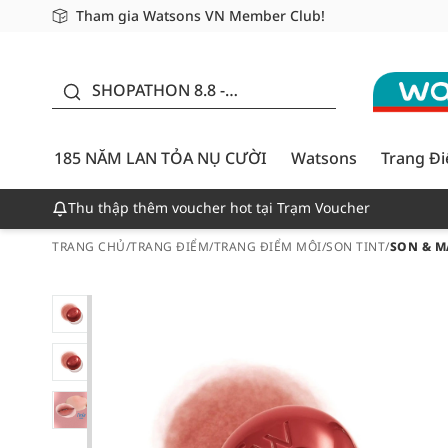
Tham gia Watsons VN Member Club!
Miễn phí giao hàng cho đơn hàng từ 249,000Đ
Giao hàng nhanh 24h - Áp dụng khu vực TP. Hồ Chí M
185 NĂM LAN TỎA NỤ
CƯỜI - GIẢM ĐẾN
SHOPATHON 8.8 -
50%
DEAL ĐỈNH
185 NĂM LAN TỎA NỤ CƯỜI
Watsons
Trang Đ
Thu thập thêm voucher hot tại Trạm Voucher
TRANG CHỦ
/
TRANG ĐIỂM
/
TRANG ĐIỂM MÔI
/
SON TINT
/
SON & M