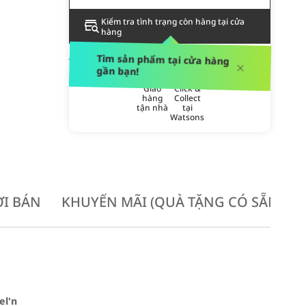
Kiểm tra tình trạng còn hàng tại cửa
hàng
PHƯƠNG THỨC GIAO HÀNG
Tìm sản phẩm tại cửa hàng
gần bạn!
Giao
Click &
hàng
Collect
tận nhà
tại
Watsons
I BÁN
KHUYẾN MÃI (QUÀ TẶNG CÓ SẴN KH
el'n