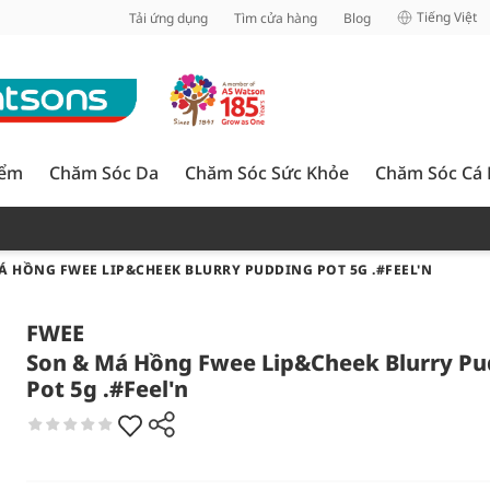
inh
Tiếng Việt
Tải ứng dụng
Tìm cửa hàng
Blog
iểm
Chăm Sóc Da
Chăm Sóc Sức Khỏe
Chăm Sóc Cá
Á HỒNG FWEE LIP&CHEEK BLURRY PUDDING POT 5G .#FEEL'N
FWEE
Son & Má Hồng Fwee Lip&Cheek Blurry Pu
Pot 5g .#Feel'n