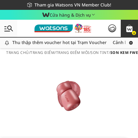
Giao hàng nhanh 24h - Áp dụng khu vực TP. Hồ Chí Minh
Miễn phí giao hàng cho đơn hàng từ 249,000Đ
Tham gia Watsons VN Member Club!
Cửa hàng & Dịch vụ
0
Thu thập thêm voucher hot tại Trạm Voucher
Thu thập thêm voucher hot tại Trạm Voucher
Cảnh báo An
TRANG CHỦ
/
TRANG ĐIỂM
/
TRANG ĐIỂM MÔI
/
SON TINT
/
SON KEM FWEE