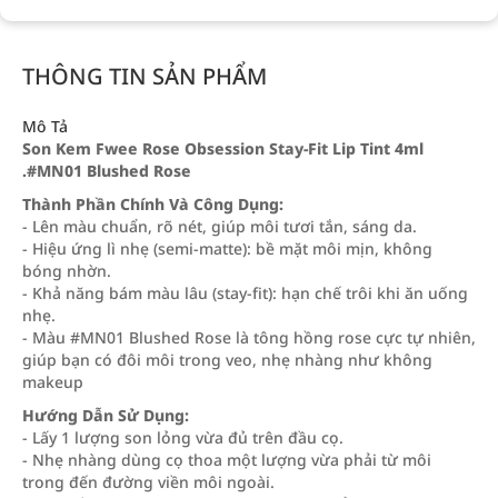
THÔNG TIN SẢN PHẨM
Mô Tả
Son Kem Fwee Rose Obsession Stay-Fit Lip Tint 4ml
.#MN01 Blushed Rose
Thành Phần Chính Và Công Dụng:
- Lên màu chuẩn, rõ nét, giúp môi tươi tắn, sáng da.
- Hiệu ứng lì nhẹ (semi-matte): bề mặt môi mịn, không
bóng nhờn.
- Khả năng bám màu lâu (stay-fit): hạn chế trôi khi ăn uống
nhẹ.
- Màu #MN01 Blushed Rose là tông hồng rose cực tự nhiên,
giúp bạn có đôi môi trong veo, nhẹ nhàng như không
makeup
Hướng Dẫn Sử Dụng:
- Lấy 1 lượng son lỏng vừa đủ trên đầu cọ.
- Nhẹ nhàng dùng cọ thoa một lượng vừa phải từ môi
trong đến đường viền môi ngoài.