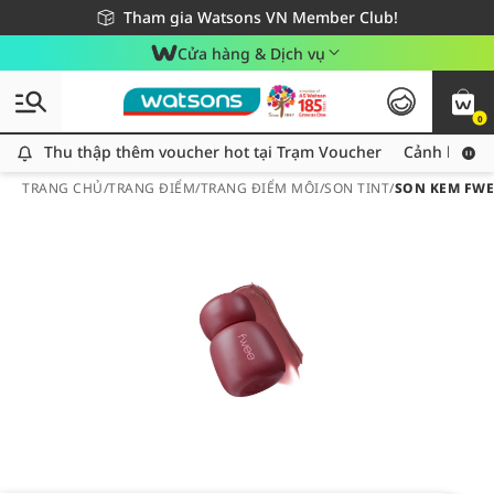
Giao hàng nhanh 24h - Áp dụng khu vực TP. Hồ Chí Minh
Miễn phí giao hàng cho đơn hàng từ 249,000Đ
Tham gia Watsons VN Member Club!
Cửa hàng & Dịch vụ
0
Thu thập thêm voucher hot tại Trạm Voucher
Thu thập thêm voucher hot tại Trạm Voucher
Cảnh báo An
TRANG CHỦ
/
TRANG ĐIỂM
/
TRANG ĐIỂM MÔI
/
SON TINT
/
SON KEM FWEE