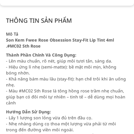
THÔNG TIN SẢN PHẨM
Mô Tả
Son Kem Fwee Rose Obsession Stay-Fit Lip Tint 4ml
.#MC02 Sth Rose
Thành Phần Chính Và Công Dụng:
- Lên màu chuẩn, rõ nét, giúp môi tươi tắn, sáng da.
- Hiệu ứng lì nhẹ (semi-matte): bề mặt môi mịn, không
bóng nhờn.
- Khả năng bám màu lâu (stay-fit): hạn chế trôi khi ăn uống
nhẹ.
- Màu #MC02 Sth Rose là tông hồng rose trầm nhẹ chuẩn,
giúp bạn có đôi môi tự nhiên – tinh tế – dễ dùng mọi hoàn
cảnh
Hướng Dẫn Sử Dụng:
- Lấy 1 lượng son lỏng vừa đủ trên đầu cọ.
- Nhẹ nhàng dùng cọ thoa một lượng vừa phải từ môi
trong đến đường viền môi ngoài.