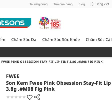
inh
Tiếng Việt
Tải ứng dụng
Tìm cửa hàng
Blog
iểm
Chăm Sóc Da
Chăm Sóc Sức Khỏe
Chăm Sóc Cá
FWEE PINK OBSESSION STAY-FIT LIP TINT 3.8G .#M08 FIG PINK
FWEE
Son Kem Fwee Pink Obsession Stay-Fit Lip 
3.8g .#M08 Fig Pink