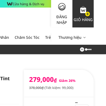
Cửa hàng & Dịch vụ
0
ĐĂNG
GIỎ HÀNG
NHẬP
 Nhân
Chăm Sóc Tóc
Trẻ Em
Thương hiệu
Nam Giới
Chăm Sóc 
279,000
Tint
₫
Giảm 26%
378,000₫
(Tiết kiệm: 99,000)