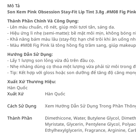
Mô Tả
Son Kem Pink Obsession Stay-Fit Lip Tint 3.8g .#M08 Fig Pin
Thành Phần Chính Và Công Dụng:
- Lên màu chuẩn, rõ nét, giúp môi tươi tắn, sáng da.
- Hiệu ứng lì nhẹ (semi-matte): bề mặt môi mịn, không bóng 
- Khả năng bám màu lâu (stay-fit): hạn chế trôi khi ăn uống nh
- Màu #M08 Fig Pink là tông hồng fig trầm sang, giúp makeup 
Hướng Dẫn Sử Dụng:
- Lấy 1 lượng son lỏng vừa đủ trên đầu cọ.
- Nhẹ nhàng dùng cọ thoa một lượng vừa phải từ môi trong đ
- Tip: Kết hợp với gloss hoặc son dưỡng để tăng độ căng mọn
Xuất Xứ Thương Hiệu:
Hàn Quốc
Xuất Xứ
Hàn Quốc
Cách Sử Dụng
Xem Hướng Dẫn Sử Dụng Trong Phần Thông 
Thành Phần
Dimethicone, Water, Butylene Glycol, Dimet
Myristate, Glycerin, Pentylene Glycol, Poly
Ethylhexylglycerin, Fragrance, Arginine, Ca