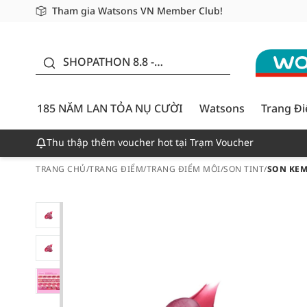
Tham gia Watsons VN Member Club!
Miễn phí giao hàng cho đơn hàng từ 249,000Đ
Giao hàng nhanh 24h - Áp dụng khu vực TP. Hồ Chí M
185 NĂM LAN TỎA NỤ
CƯỜI - GIẢM ĐẾN
SHOPATHON 8.8 -
50%
DEAL ĐỈNH
185 NĂM LAN TỎA NỤ CƯỜI
Watsons
Trang Đ
Thu thập thêm voucher hot tại Trạm Voucher
TRANG CHỦ
/
TRANG ĐIỂM
/
TRANG ĐIỂM MÔI
/
SON TINT
/
SON KEM 