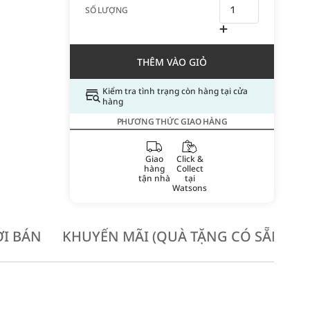
SỐ LƯỢNG
THÊM VÀO GIỎ
Kiểm tra tình trạng còn hàng tại cửa
hàng
PHƯƠNG THỨC GIAO HÀNG
Giao
Click &
hàng
Collect
tận nhà
tại
Watsons
I BÁN
KHUYẾN MÃI (QUÀ TẶNG CÓ SẴN KH