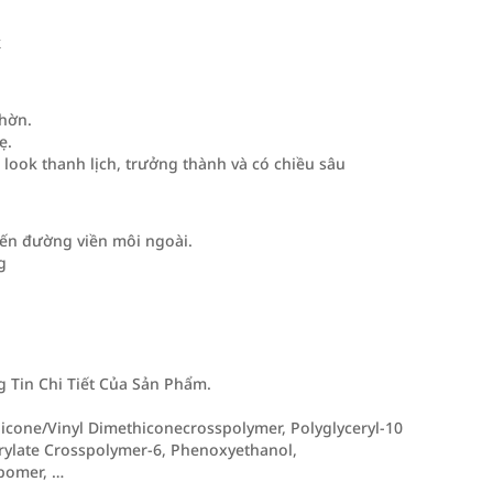
k
nhờn.
ẹ.
look thanh lịch, trưởng thành và có chiều sâu
ến đường viền môi ngoài.
g
Tin Chi Tiết Của Sản Phẩm.
hicone/Vinyl Dimethiconecrosspolymer, Polyglyceryl-10
acrylate Crosspolymer-6, Phenoxyethanol,
rbomer, …