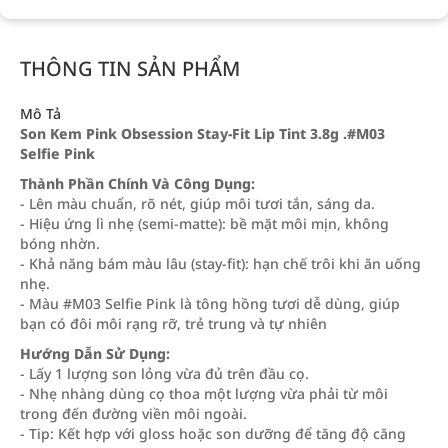
THÔNG TIN SẢN PHẨM
Mô Tả
Son Kem Pink Obsession Stay-Fit Lip Tint 3.8g .#M03
Selfie Pink
Thành Phần Chính Và Công Dụng:
- Lên màu chuẩn, rõ nét, giúp môi tươi tắn, sáng da.
- Hiệu ứng lì nhẹ (semi-matte): bề mặt môi mịn, không
bóng nhờn.
- Khả năng bám màu lâu (stay-fit): hạn chế trôi khi ăn uống
nhẹ.
- Màu #M03 Selfie Pink là tông hồng tươi dễ dùng, giúp
bạn có đôi môi rạng rỡ, trẻ trung và tự nhiên
Hướng Dẫn Sử Dụng:
- Lấy 1 lượng son lỏng vừa đủ trên đầu cọ.
- Nhẹ nhàng dùng cọ thoa một lượng vừa phải từ môi
trong đến đường viền môi ngoài.
- Tip: Kết hợp với gloss hoặc son dưỡng để tăng độ căng