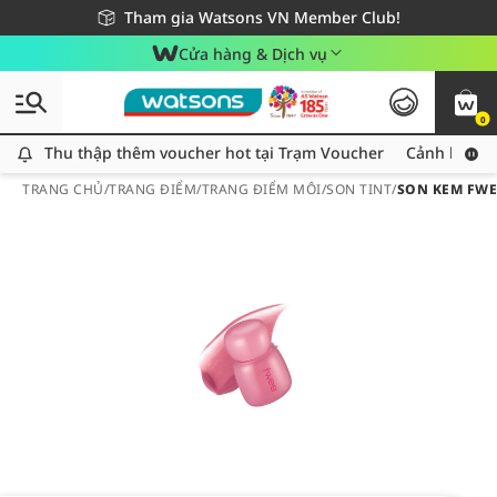
Giao hàng nhanh 24h - Áp dụng khu vực TP. Hồ Chí Minh
Miễn phí giao hàng cho đơn hàng từ 249,000Đ
Tham gia Watsons VN Member Club!
Cửa hàng & Dịch vụ
0
Thu thập thêm voucher hot tại Trạm Voucher
Thu thập thêm voucher hot tại Trạm Voucher
Cảnh báo An
TRANG CHỦ
/
TRANG ĐIỂM
/
TRANG ĐIỂM MÔI
/
SON TINT
/
SON KEM FWEE