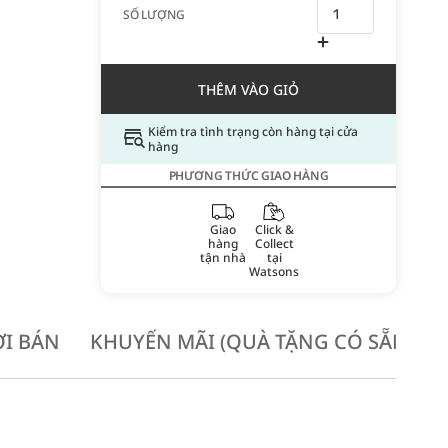
SỐ LƯỢNG
THÊM VÀO GIỎ
Kiểm tra tình trạng còn hàng tại cửa
hàng
PHƯƠNG THỨC GIAO HÀNG
Giao
Click &
hàng
Collect
tận nhà
tại
Watsons
I BÁN
KHUYẾN MÃI (QUÀ TẶNG CÓ SẴN KH