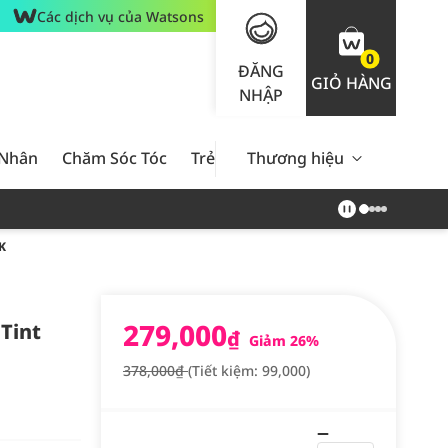
Các dịch vụ của Watsons
0
ĐĂNG
GIỎ HÀNG
NHẬP
 Nhân
Chăm Sóc Tóc
Trẻ Em
Thương hiệu
Nam Giới
Chăm Sóc 
K
279,000
Tint
₫
Giảm 26%
378,000₫
(Tiết kiệm: 99,000)