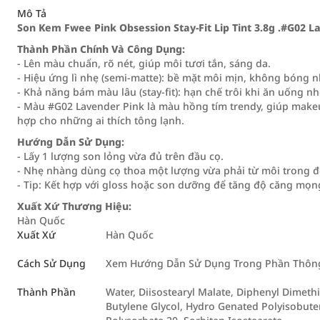
Mô Tả
Son Kem Fwee Pink Obsession Stay-Fit Lip Tint 3.8g .#G02 L
Thành Phần Chính Và Công Dụng:
- Lên màu chuẩn, rõ nét, giúp môi tươi tắn, sáng da.
- Hiệu ứng lì nhẹ (semi-matte): bề mặt môi mịn, không bóng 
- Khả năng bám màu lâu (stay-fit): hạn chế trôi khi ăn uống nh
- Màu #G02 Lavender Pink là màu hồng tím trendy, giúp makeu
hợp cho những ai thích tông lạnh.
Hướng Dẫn Sử Dụng:
- Lấy 1 lượng son lỏng vừa đủ trên đầu cọ.
- Nhẹ nhàng dùng cọ thoa một lượng vừa phải từ môi trong đ
- Tip: Kết hợp với gloss hoặc son dưỡng để tăng độ căng mọn
Xuất Xứ Thương Hiệu:
Hàn Quốc
Xuất Xứ
Hàn Quốc
Cách Sử Dụng
Xem Hướng Dẫn Sử Dụng Trong Phần Thông 
Thành Phần
Water, Diisostearyl Malate, Diphenyl Dimethi
Butylene Glycol, Hydro Genated Polyisobute