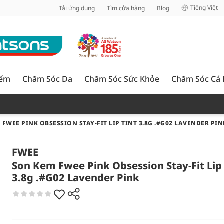
inh
Tiếng Việt
Tải ứng dụng
Tìm cửa hàng
Blog
iểm
Chăm Sóc Da
Chăm Sóc Sức Khỏe
Chăm Sóc Cá
 FWEE PINK OBSESSION STAY-FIT LIP TINT 3.8G .#G02 LAVENDER PIN
FWEE
Son Kem Fwee Pink Obsession Stay-Fit Lip 
3.8g .#G02 Lavender Pink