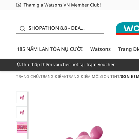
Tham gia Watsons VN Member Club!
Miễn phí giao hàng cho đơn hàng từ 249,000Đ
Giao hàng nhanh 24h - Áp dụng khu vực TP. Hồ Chí M
185 NĂM LAN TỎA NỤ
CƯỜI - GIẢM ĐẾN 50%
SHOPATHON 8.8 - DEAL
ĐỈNH
185 NĂM LAN TỎA NỤ CƯỜI
Watsons
Trang Đ
Thu thập thêm voucher hot tại Trạm Voucher
TRANG CHỦ
/
TRANG ĐIỂM
/
TRANG ĐIỂM MÔI
/
SON TINT
/
SON KEM