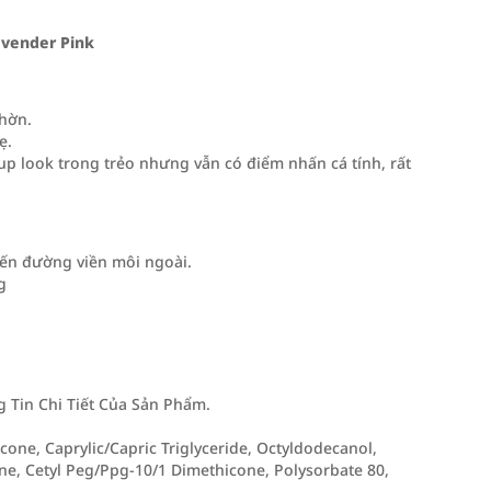
avender Pink
nhờn.
ẹ.
p look trong trẻo nhưng vẫn có điểm nhấn cá tính, rất
ến đường viền môi ngoài.
g
Tin Chi Tiết Của Sản Phẩm.
cone, Caprylic/Capric Triglyceride, Octyldodecanol,
ne, Cetyl Peg/Ppg-10/1 Dimethicone, Polysorbate 80,