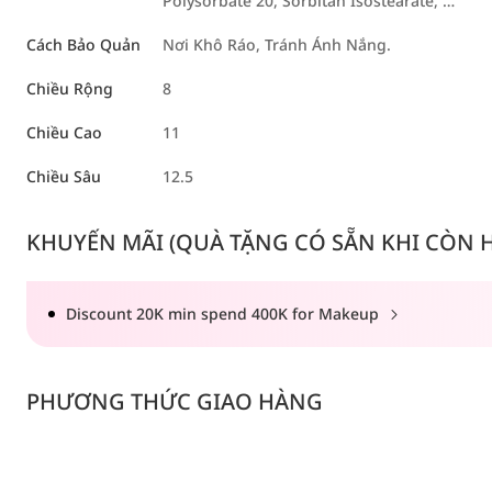
Polysorbate 20, Sorbitan Isostearate, …
Cách Bảo Quản
Nơi Khô Ráo, Tránh Ánh Nắng.
Chiều Rộng
8
Chiều Cao
11
Chiều Sâu
12.5
KHUYẾN MÃI (QUÀ TẶNG CÓ SẴN KHI CÒN HÀ
Discount 20K min spend 400K for Makeup
PHƯƠNG THỨC GIAO HÀNG