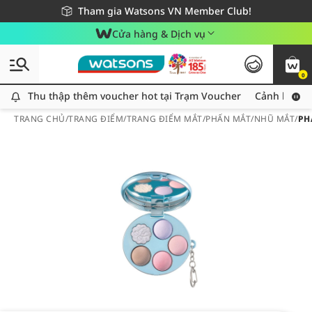
Giao hàng nhanh 24h - Áp dụng khu vực TP. Hồ Chí Minh
Miễn phí giao hàng cho đơn hàng từ 249,000Đ
Tham gia Watsons VN Member Club!
Cửa hàng & Dịch vụ
0
Thu thập thêm voucher hot tại Trạm Voucher
Thu thập thêm voucher hot tại Trạm Voucher
Cảnh báo An
TRANG CHỦ
/
TRANG ĐIỂM
/
TRANG ĐIỂM MẮT
/
PHẤN MẮT/NHŨ MẮT
/
PH