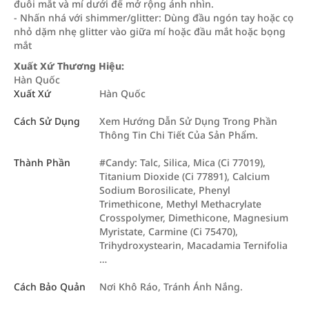
đuôi mắt và mí dưới để mở rộng ánh nhìn.
- Nhấn nhá với shimmer/glitter: Dùng đầu ngón tay hoặc cọ
nhỏ dặm nhẹ glitter vào giữa mí hoặc đầu mắt hoặc bọng
mắt
Xuất Xứ Thương Hiệu:
Hàn Quốc
Xuất Xứ
Hàn Quốc
Cách Sử Dụng
Xem Hướng Dẫn Sử Dụng Trong Phần
Thông Tin Chi Tiết Của Sản Phẩm.
Thành Phần
#Candy: Talc, Silica, Mica (Ci 77019),
Titanium Dioxide (Ci 77891), Calcium
Sodium Borosilicate, Phenyl
Trimethicone, Methyl Methacrylate
Crosspolymer, Dimethicone, Magnesium
Myristate, Carmine (Ci 75470),
Trihydroxystearin, Macadamia Ternifolia
…
Cách Bảo Quản
Nơi Khô Ráo, Tránh Ánh Nắng.