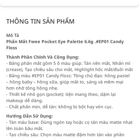
THÔNG TIN SẢN PHẨM
Mô Tả
Phấn Mắt Fwee Pocket Eye Palette 6.6g .#EP01 Candy
Floss
Thành Phần Chính Và Công Dụng:
- Bảng phấn mắt gồm 5 ô màu giúp: Tán nền mắt, Nhấn mí
(crease), Tạo chiều sâu cho mắt, Highlight hốc mắt/đuôi mắt
- Bảng màu #EP01 Candy Floss: Tông chủ đạo: hồng pastel
– hồng baby – hồng sữa, giúp mắt to, sáng và mềm mại
hơn nhờ tông hồng nhẹ.
- Thiết kế nhỏ gọn (pocket): tiện mang theo, dặm lại
makeup dễ dàng.
- Chất phấn mịn, dễ tán: không bị bột hay vón cục.
Hướng Dẫn Sử Dụng:
- Tán màu base: Dùng ngón tay hoặc cọ tán màu matte nhạt
lên toàn bầu mắt.
- Tạo chiều sâu: Chọn màu matte đậm hơn tán vào phần