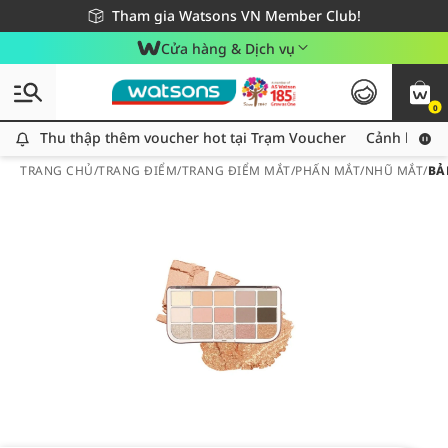
Giao hàng nhanh 24h - Áp dụng khu vực TP. Hồ Chí Minh
Miễn phí giao hàng cho đơn hàng từ 249,000Đ
Tham gia Watsons VN Member Club!
Cửa hàng & Dịch vụ
0
Thu thập thêm voucher hot tại Trạm Voucher
Thu thập thêm voucher hot tại Trạm Voucher
Cảnh báo An
TRANG CHỦ
/
TRANG ĐIỂM
/
TRANG ĐIỂM MẮT
/
PHẤN MẮT/NHŨ MẮT
/
BẢ