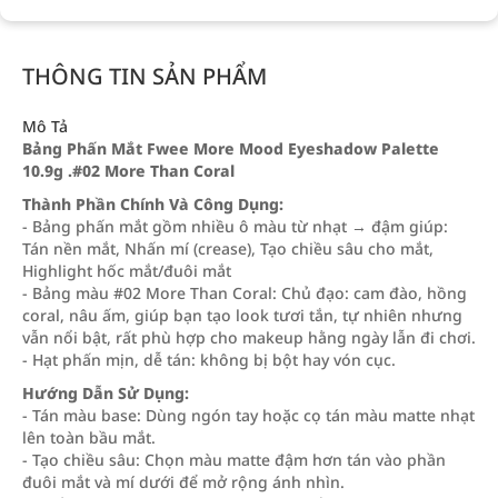
THÔNG TIN SẢN PHẨM
Mô Tả
Bảng Phấn Mắt Fwee More Mood Eyeshadow Palette
10.9g .#02 More Than Coral
Thành Phần Chính Và Công Dụng:
- Bảng phấn mắt gồm nhiều ô màu từ nhạt → đậm giúp:
Tán nền mắt, Nhấn mí (crease), Tạo chiều sâu cho mắt,
Highlight hốc mắt/đuôi mắt
- Bảng màu #02 More Than Coral: Chủ đạo: cam đào, hồng
coral, nâu ấm, giúp bạn tạo look tươi tắn, tự nhiên nhưng
vẫn nổi bật, rất phù hợp cho makeup hằng ngày lẫn đi chơi.
- Hạt phấn mịn, dễ tán: không bị bột hay vón cục.
Hướng Dẫn Sử Dụng:
- Tán màu base: Dùng ngón tay hoặc cọ tán màu matte nhạt
lên toàn bầu mắt.
- Tạo chiều sâu: Chọn màu matte đậm hơn tán vào phần
đuôi mắt và mí dưới để mở rộng ánh nhìn.