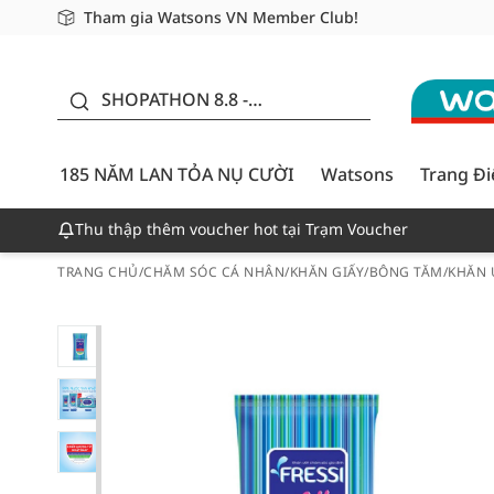
Tham gia Watsons VN Member Club!
Miễn phí giao hàng cho đơn hàng từ 249,000Đ
Giao hàng nhanh 24h - Áp dụng khu vực TP. Hồ Chí M
185 NĂM LAN TỎA NỤ
CƯỜI - GIẢM ĐẾN
SHOPATHON 8.8 -
50%
DEAL ĐỈNH
185 NĂM LAN TỎA NỤ CƯỜI
Watsons
Trang Đ
Thu thập thêm voucher hot tại Trạm Voucher
TRANG CHỦ
/
CHĂM SÓC CÁ NHÂN
/
KHĂN GIẤY/BÔNG TĂM
/
KHĂN 