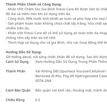
Thành Phần Chính và Công Dụng:
- Khăn Ướt Chăm Sóc Gia Đình Fressi Care All được làm từ chất
độ dai và mềm mịn khi sử dụng trên da.
- Công thức 99% nước tinh khiết an toàn và phù hợp cho mọi l
- Sản phẩm hoàn toàn không chứa chất tẩy trắng, hóa chất tạ
nhiễm trên da.
- Khăn ướt Fressi Care All có thể sử dụng an toàn trên da nh
chống rôm sẩy trên da trẻ nhỏ.
- Thích hợp sử dụng cho cả gia đình, cho các hoạt động thể th
Hướng Dẫn Sử Dụng:
Gỡ miếng decal, rút từng chiếc khăn để sử dụng. Sau khi dùn
Cách Sử Dụng
Xem Hướng Dẫn Sử Dụng Trong Phần Thông 
Thành Phần
Vải Không Dệt (Spunlace Viscose/Cellulose/ 
Benzoate (0.4%), Peg-60 Hydrogenated Casto
EDTA-2NA
Cách Bảo Quản
Bảo quản nơi khô ráo, thoáng mát, tránh á
Chiều Rộng
6.5