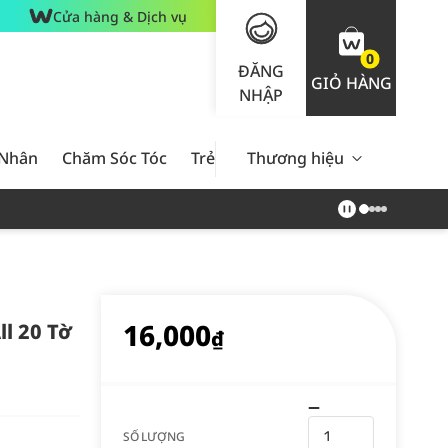
Cửa hàng & Dịch vụ
0
ĐĂNG
GIỎ HÀNG
NHẬP
 Nhân
Chăm Sóc Tóc
Trẻ Em
Thương hiệu
Nam Giới
Chăm Sóc 
16,000
l 20 Tờ
₫
SỐ LƯỢNG