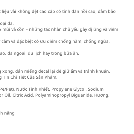
 liệu vải không dệt cao cấp có tính đàn hồi cao, đảm bảo
oại da.
o mùi và cồn – những tác nhân chủ yếu gây dị ứng và viêm
ạy cảm và đặc biệt có ưu điểm chống hăm, chống ngứa,
ao, dã ngoại, du lịch hay trong bữa ăn.
g xong, dán miếng decal lại để giữ ẩm và tránh khuẩn.
Tin Chi Tiết Của Sản Phẩm.
Pe/Pet), Nước Tinh Khiết, Propylene Glycol, Sodium
r Oil, Citric Acid, Polyaminopropyl Biguanide, Hương,
nh nắng