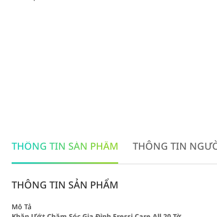
THÔNG TIN SẢN PHẨM
THÔNG TIN NGƯỜ
THÔNG TIN SẢN PHẨM
Mô Tả
Khăn Ướt Chăm Sóc Gia Đình Fressi Care All 20 Tờ