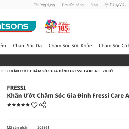
inh
Tiếng Việt
Tải ứng dụng
Tìm cửa hàng
Blog
iểm
Chăm Sóc Da
Chăm Sóc Sức Khỏe
Chăm Sóc Cá
ƯỚT
/
KHĂN ƯỚT CHĂM SÓC GIA ĐÌNH FRESSI CARE ALL 20 TỜ
FRESSI
Khăn Ướt Chăm Sóc Gia Đình Fressi Care Al
Mã sản phẩm
205861