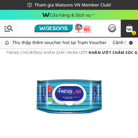
Giao hàng nhanh 24h - Áp dụng khu vực TP. Hồ Chí Minh
Miễn phí giao hàng cho đơn hàng từ 249,000Đ
Tham gia Watsons VN Member Club!
Cửa hàng & Dịch vụ
0
Thu thập thêm voucher hot tại Trạm Voucher
Thu thập thêm voucher hot tại Trạm Voucher
Cảnh báo An
TRANG CHỦ
/
BÔNG/ KHĂN GIẤY/ KHĂN ƯỚT
/
KHĂN ƯỚT CHĂM SÓC GI