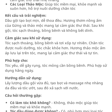
Các Loại Thảo Mộc:
Giúp tóc mềm mại, khỏe mạnh và
suôn hơn, hỗ trợ nuôi dưỡng chân tóc
Kết cấu và trải nghiệm:
Dầu gội tạo bọt mịn, dễ thoa đều. Hương thơm nồng ấm
của Gừng và thảo mộc mang lại cảm giác thư thái. Sau khi
gội, tóc sạch thoáng, bồng bềnh và không bết dính.
Cảm giác sau khi sử dụng:
Tóc sạch thoáng, bồng bềnh và tơi xốp tự nhiên. Chân tóc
được nuôi dưỡng, tóc chắc khỏe hơn. Hương thảo mộc ấm
áp lưu lại trên tóc, mang lại cảm giác thư thái và tự tin.
Phù hợp cho:
Tóc yếu, dễ gãy rụng, tóc mỏng cần bồng bềnh. Phù hợp sử
dụng hằng ngày.
Hướng dẫn sử dụng:
Lấy lượng dầu gội vừa đủ, tạo bọt và massage nhẹ nhàng
da đầu và tóc ướt, sau đó xả sạch với nước.
Câu hỏi thường gặp:
Có làm tóc khô không?
- Không, thảo mộc giúp tóc
mềm mại và khỏe mạnh.
Tóc dầu dùng được không?
- Có, phù hợp mọi loại tóc.