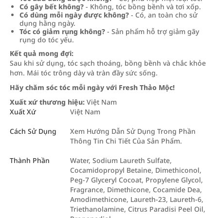
Có gây bết không?
- Không, tóc bồng bềnh và tơi xốp.
Có dùng mỗi ngày được không?
- Có, an toàn cho sử
dụng hằng ngày.
Tóc có giảm rụng không?
- Sản phẩm hỗ trợ giảm gãy
rụng do tóc yếu.
Kết quả mong đợi:
Sau khi sử dụng, tóc sạch thoáng, bồng bềnh và chắc khỏe
hơn. Mái tóc trông dày và tràn đầy sức sống.
Hãy chăm sóc tóc mỗi ngày với Fresh Thảo Mộc!
Xuất xứ thương hiệu:
Việt Nam
Xuất Xứ
Việt Nam
Cách Sử Dụng
Xem Hướng Dẫn Sử Dụng Trong Phần
Thông Tin Chi Tiết Của Sản Phẩm.
Thành Phần
Water, Sodium Laureth Sulfate,
Cocamidopropyl Betaine, Dimethiconol,
Peg-7 Glyceryl Cocoat, Propylene Glycol,
Fragrance, Dimethicone, Cocamide Dea,
Amodimethicone, Laureth-23, Laureth-6,
Triethanolamine, Citrus Paradisi Peel Oil,