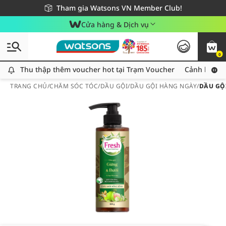
Giao hàng nhanh 24h - Áp dụng khu vực TP. Hồ Chí Minh
Miễn phí giao hàng cho đơn hàng từ 249,000Đ
Tham gia Watsons VN Member Club!
Cửa hàng & Dịch vụ
0
Thu thập thêm voucher hot tại Trạm Voucher
Thu thập thêm voucher hot tại Trạm Voucher
Cảnh báo An
TRANG CHỦ
/
CHĂM SÓC TÓC
/
DẦU GỘI
/
DẦU GỘI HÀNG NGÀY
/
DẦU GỘ