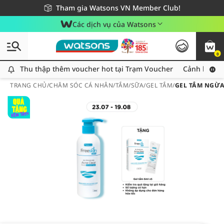
Giao hàng nhanh 24h - Áp dụng khu vực TP. Hồ Chí Minh
Miễn phí giao hàng cho đơn hàng từ 249,000Đ
Tham gia Watsons VN Member Club!
Các dịch vụ của Watsons
0
Thu thập thêm voucher hot tại Trạm Voucher
Thu thập thêm voucher hot tại Trạm Voucher
Cảnh báo An
TRANG CHỦ
/
CHĂM SÓC CÁ NHÂN
/
TẮM
/
SỮA/GEL TẮM
/
GEL TẮM NGỪA