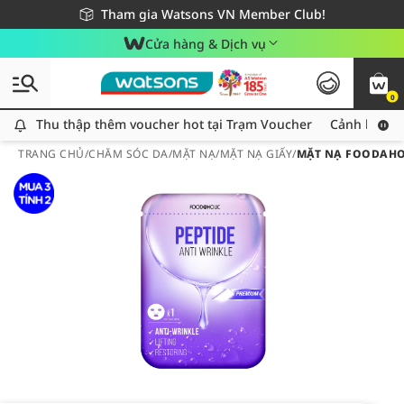
Giao hàng nhanh 24h - Áp dụng khu vực TP. Hồ Chí Minh
Miễn phí giao hàng cho đơn hàng từ 249,000Đ
Tham gia Watsons VN Member Club!
Cửa hàng & Dịch vụ
0
Thu thập thêm voucher hot tại Trạm Voucher
Thu thập thêm voucher hot tại Trạm Voucher
Cảnh báo An
TRANG CHỦ
/
CHĂM SÓC DA
/
MẶT NẠ
/
MẶT NẠ GIẤY
/
MẶT NẠ FOODAHOL