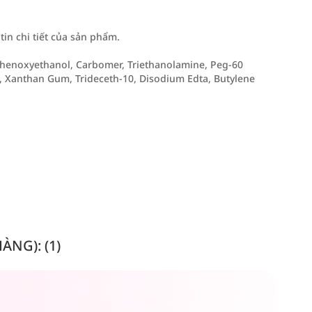
n chi tiết của sản phẩm.
, Phenoxyethanol, Carbomer, Triethanolamine, Peg-60
n, Xanthan Gum, Trideceth-10, Disodium Edta, Butylene
NG): (1)