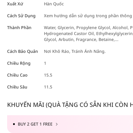
Xuất Xứ
Hàn Quốc
Cách Sử Dụng
Xem hướng dẫn sử dụng trong phần thông ti
Thành Phần
Water, Glycerin, Propylene Glycol, Alcohol
Hydrogenated Castor Oil, Ethylhexylglyceri
Glycol, Arbutin, Fragrance, Betaine,...
Cách Bảo Quản
Nơi Khô Ráo, Tránh Ánh Nắng.
Chiều Rộng
1
Chiều Cao
15.5
Chiều Sâu
11.5
KHUYẾN MÃI (QUÀ TẶNG CÓ SẴN KHI CÒN HÀ
BUY 2 GET 1 FREE