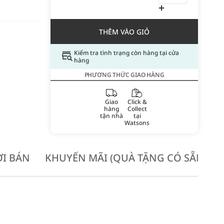
THÊM VÀO GIỎ
Kiểm tra tình trạng còn hàng tại cửa
hàng
PHƯƠNG THỨC GIAO HÀNG
Giao
Click &
hàng
Collect
tận nhà
tại
Watsons
I BÁN
KHUYẾN MÃI (QUÀ TẶNG CÓ SẴN KH