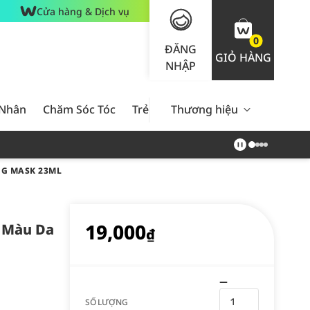
Cửa hàng & Dịch vụ
0
ĐĂNG
GIỎ HÀNG
NHẬP
 Nhân
Chăm Sóc Tóc
Trẻ Em
Thương hiệu
Nam Giới
Chăm Sóc 
G MASK 23ML
19,000
 Màu Da
₫
SỐ LƯỢNG