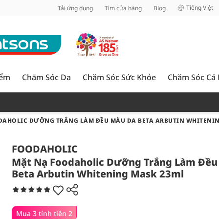
inh
Tiếng Việt
Tải ứng dụng
Tìm cửa hàng
Blog
iểm
Chăm Sóc Da
Chăm Sóc Sức Khỏe
Chăm Sóc Cá
DAHOLIC DƯỠNG TRẮNG LÀM ĐỀU MÀU DA BETA ARBUTIN WHITENIN
FOODAHOLIC
Mặt Nạ Foodaholic Dưỡng Trắng Làm Đều
Beta Arbutin Whitening Mask 23ml
Mua 3 tính tiền 2