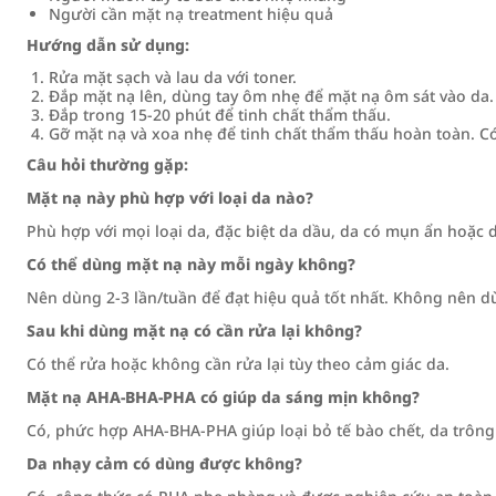
Người cần mặt nạ treatment hiệu quả
Hướng dẫn sử dụng:
Rửa mặt sạch và lau da với toner.
Đắp mặt nạ lên, dùng tay ôm nhẹ để mặt nạ ôm sát vào da.
Đắp trong 15-20 phút để tinh chất thẩm thấu.
Gỡ mặt nạ và xoa nhẹ để tinh chất thẩm thấu hoàn toàn. Có
Câu hỏi thường gặp:
Mặt nạ này phù hợp với loại da nào?
Phù hợp với mọi loại da, đặc biệt da dầu, da có mụn ẩn hoặc da
Có thể dùng mặt nạ này mỗi ngày không?
Nên dùng 2-3 lần/tuần để đạt hiệu quả tốt nhất. Không nên d
Sau khi dùng mặt nạ có cần rửa lại không?
Có thể rửa hoặc không cần rửa lại tùy theo cảm giác da.
Mặt nạ AHA-BHA-PHA có giúp da sáng mịn không?
Có, phức hợp AHA-BHA-PHA giúp loại bỏ tế bào chết, da trông
Da nhạy cảm có dùng được không?