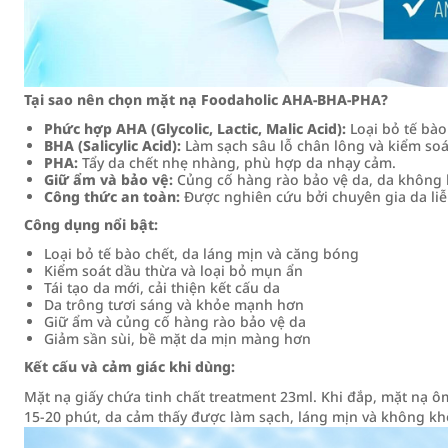
Tại sao nên chọn mặt nạ Foodaholic AHA-BHA-PHA?
Phức hợp AHA (Glycolic, Lactic, Malic Acid):
Loại bỏ tế bào
BHA (Salicylic Acid):
Làm sạch sâu lỗ chân lông và kiểm soá
PHA:
Tẩy da chết nhẹ nhàng, phù hợp da nhạy cảm.
Giữ ẩm và bảo vệ:
Củng cố hàng rào bảo vệ da, da không 
Công thức an toàn:
Được nghiên cứu bởi chuyên gia da li
Công dụng nổi bật:
Loại bỏ tế bào chết, da láng mịn và căng bóng
Kiểm soát dầu thừa và loại bỏ mụn ẩn
Tái tạo da mới, cải thiện kết cấu da
Da trông tươi sáng và khỏe mạnh hơn
Giữ ẩm và củng cố hàng rào bảo vệ da
Giảm sần sùi, bề mặt da mịn màng hơn
Kết cấu và cảm giác khi dùng:
Mặt nạ giấy chứa tinh chất treatment 23ml. Khi đắp, mặt nạ 
15-20 phút, da cảm thấy được làm sạch, láng mịn và không k