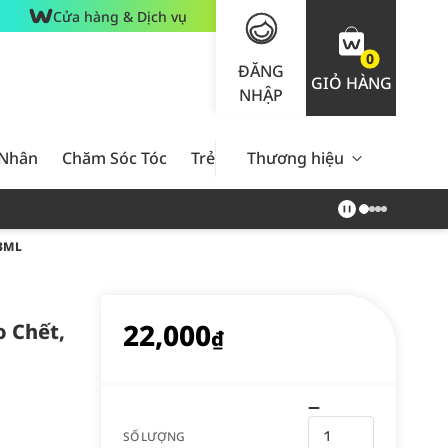
Cửa hàng & Dịch vụ
0
ĐĂNG
GIỎ HÀNG
NHẬP
 Nhân
Chăm Sóc Tóc
Trẻ Em
Thương hiệu
Nam Giới
Chăm Sóc 
3ML
22,000
o Chết,
₫
SỐ LƯỢNG