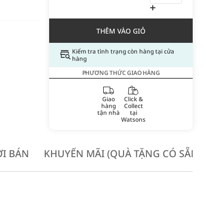
THÊM VÀO GIỎ
Kiểm tra tình trạng còn hàng tại cửa
hàng
PHƯƠNG THỨC GIAO HÀNG
Giao
Click &
hàng
Collect
tận nhà
tại
Watsons
I BÁN
KHUYẾN MÃI (QUÀ TẶNG CÓ SẴN KH