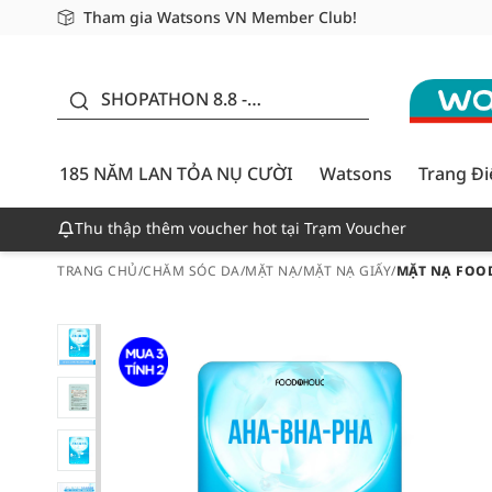
Tham gia Watsons VN Member Club!
Miễn phí giao hàng cho đơn hàng từ 249,000Đ
Giao hàng nhanh 24h - Áp dụng khu vực TP. Hồ Chí M
185 NĂM LAN TỎA NỤ
CƯỜI - GIẢM ĐẾN
SHOPATHON 8.8 -
50%
DEAL ĐỈNH
185 NĂM LAN TỎA NỤ CƯỜI
Watsons
Trang Đ
Thu thập thêm voucher hot tại Trạm Voucher
TRANG CHỦ
/
CHĂM SÓC DA
/
MẶT NẠ
/
MẶT NẠ GIẤY
/
MẶT NẠ FOOD