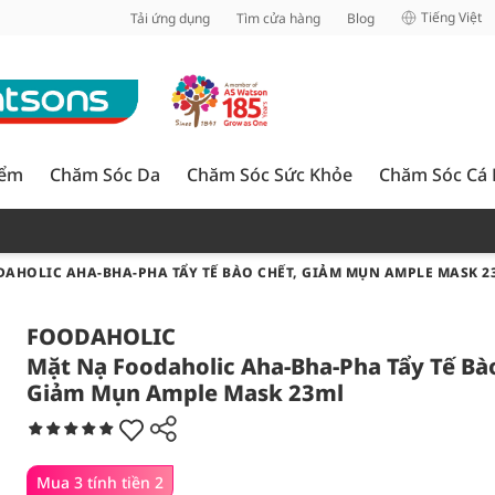
inh
Tiếng Việt
Tải ứng dụng
Tìm cửa hàng
Blog
iểm
Chăm Sóc Da
Chăm Sóc Sức Khỏe
Chăm Sóc Cá
AHOLIC AHA-BHA-PHA TẨY TẾ BÀO CHẾT, GIẢM MỤN AMPLE MASK 2
FOODAHOLIC
Mặt Nạ Foodaholic Aha-Bha-Pha Tẩy Tế Bà
Giảm Mụn Ample Mask 23ml
Mua 3 tính tiền 2