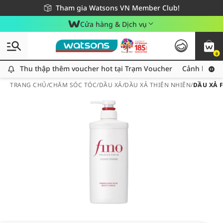
Giao hàng nhanh 24h - Áp dụng khu vực TP. Hồ Chí Minh
Miễn phí giao hàng cho đơn hàng từ 249,000Đ
Tham gia Watsons VN Member Club!
Cửa hàng & Dịch vụ
0
Thu thập thêm voucher hot tại Trạm Voucher
Thu thập thêm voucher hot tại Trạm Voucher
Cảnh báo An
TRANG CHỦ
/
CHĂM SÓC TÓC
/
DẦU XẢ
/
DẦU XẢ THIÊN NHIÊN
/
DẦU XẢ 