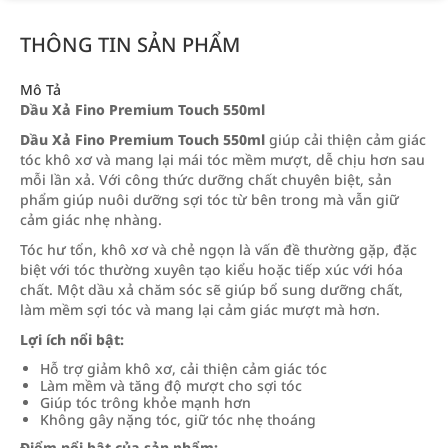
THÔNG TIN SẢN PHẨM
Mô Tả
Dầu Xả Fino Premium Touch 550ml
Dầu Xả Fino Premium Touch 550ml
giúp cải thiện cảm giác
tóc khô xơ và mang lại mái tóc mềm mượt, dễ chịu hơn sau
mỗi lần xả. Với công thức dưỡng chất chuyên biệt, sản
phẩm giúp nuôi dưỡng sợi tóc từ bên trong mà vẫn giữ
cảm giác nhẹ nhàng.
Tóc hư tổn, khô xơ và chẻ ngọn là vấn đề thường gặp, đặc
biệt với tóc thường xuyên tạo kiểu hoặc tiếp xúc với hóa
chất. Một dầu xả chăm sóc sẽ giúp bổ sung dưỡng chất,
làm mềm sợi tóc và mang lại cảm giác mượt mà hơn.
Lợi ích nổi bật:
Hỗ trợ giảm khô xơ, cải thiện cảm giác tóc
Làm mềm và tăng độ mượt cho sợi tóc
Giúp tóc trông khỏe mạnh hơn
Không gây nặng tóc, giữ tóc nhẹ thoáng
Điểm nổi bật của sản phẩm: