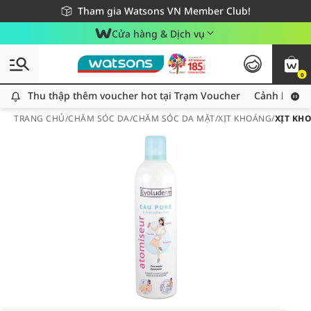
Giao hàng nhanh 24h - Áp dụng khu vực TP. Hồ Chí Minh
Miễn phí giao hàng cho đơn hàng từ 249,000Đ
Tham gia Watsons VN Member Club!
Cửa hàng & Dịch vụ
0
Thu thập thêm voucher hot tại Trạm Voucher
Thu thập thêm voucher hot tại Trạm Voucher
Cảnh báo An
TRANG CHỦ
/
CHĂM SÓC DA
/
CHĂM SÓC DA MẶT
/
XỊT KHOÁNG
/
XỊT KH