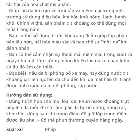
tác hại của hóa chất mỹ phẩm.
- Giúp làn da lưu giữ vẻ tươi tắn và mềm mại trong môi
trường sử dụng điều hòa, khí hậu khô nóng, lạnh, hanh
khô. Chính vì thế, sản phẩm xịt khoáng có thể dùng mọi
mùa trong năm.
- Bạn có thể sử dụng trước khi trang điểm giúp lớp phấn
bền lâu hơn, hài hòa màu sắc và hạn chế sự “mốc da” khi
đánh phấn.
- Bạn có thể cảm nhận sự thoải mái mềm mại trong suốt cả
ngày nhờ một lớp sương mỏng khiến làn da của bạn luôn
có đủ độ ẩm cần thiết.
- Đặc biệt, nếu da bị phỏng bô xe máy, hãy dùng nước xịt
khoáng xịt liên tục lên da cho đến khi da mát hẳn thì tránh
được tình trạng da bị nổi phồng, rộp nước.
Hướng dẫn sử dụng:
- Dùng thích hợp cho mọi loại da. Phun nước khoáng trực
tiếp lên da mỗi khi có cảm giác da bị kích ứng, nóng rát,
khó chịu, dùng sau khi trang điểm để giữ lớp trang điểm
được lâu phai. - Có thể phun thường xuyên hàng ngày.
Xuất Xứ
Pháp