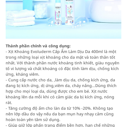
Thành phần chính và công dụng:
- Xịt Khoáng Evoluderm Cấp Ẩm Làm Dịu Da 400ml là một
trong những loại xịt khoáng cho da mặt và toàn thân tốt
nhất. Với thành phần nước khoáng tinh khiết, giàu nguyên
tố vi lượng và chất khoáng có đặc tính làm dịu, chống kích
ứng, kháng viêm.
- Cung cấp nước cho da, ,làm dịu da, chống kích ứng, da
đang bị kích ứng, dị ứng,viêm da, cháy nắng...Dùng thích
hợp cho mọi loại da, dùng được cho em bé. Xịt nước
khoáng lên da mỗi khi có cảm giác da bị kích ứng, nóng
rát.
- Tăng cường độ ẩm cho làn da từ 10% -20%. Không tạo
nên lớp dầu do vậy nếu da bạn mụn hay nhạy cảm cũng
hoàn toàn yên tâm sử dụng.
- Giúp giữ lớp phấn trang điểm bền hơn, hạn chế những