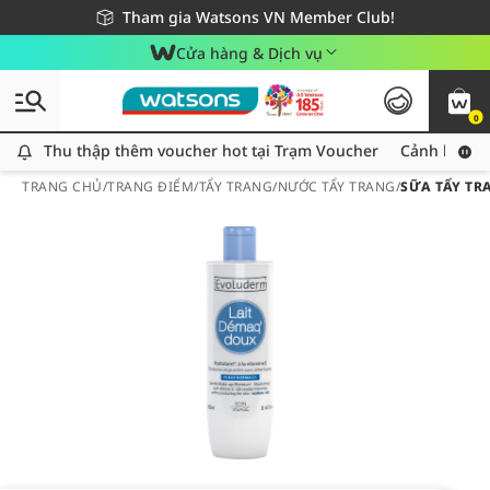
Giao hàng nhanh 24h - Áp dụng khu vực TP. Hồ Chí Minh
Miễn phí giao hàng cho đơn hàng từ 249,000Đ
Tham gia Watsons VN Member Club!
Cửa hàng & Dịch vụ
0
Thu thập thêm voucher hot tại Trạm Voucher
Thu thập thêm voucher hot tại Trạm Voucher
Cảnh báo An
TRANG CHỦ
/
TRANG ĐIỂM
/
TẨY TRANG
/
NƯỚC TẨY TRANG
/
SỮA TẨY TR