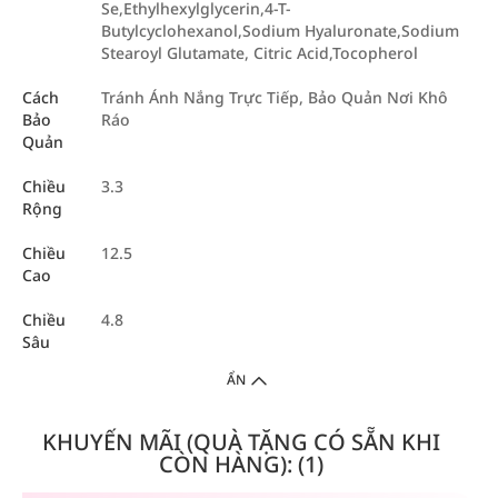
Se,Ethylhexylglycerin,4-T-
Butylcyclohexanol,Sodium Hyaluronate,Sodium
Stearoyl Glutamate, Citric Acid,Tocopherol
Cách
Tránh Ánh Nắng Trực Tiếp, Bảo Quản Nơi Khô
Bảo
Ráo
Quản
Chiều
3.3
Rộng
Chiều
12.5
Cao
Chiều
4.8
Sâu
ẨN
KHUYẾN MÃI (QUÀ TẶNG CÓ SẴN KHI
CÒN HÀNG): (1)