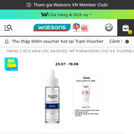
Giao hàng nhanh 24h - Áp dụng khu vực TP. Hồ Chí Minh
Miễn phí giao hàng cho đơn hàng từ 249,000Đ
Tham gia Watsons VN Member Club!
Cửa hàng & Dịch vụ
0
Thu thập thêm voucher hot tại Trạm Voucher
Thu thập thêm voucher hot tại Trạm Voucher
Cảnh báo An
TRANG CHỦ
/
CHĂM SÓC DA
/
DƯỢC MỸ PHẨM
/
DÀNH CHO DA THƯỜNG/