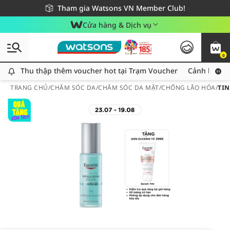
Giao hàng nhanh 24h - Áp dụng khu vực TP. Hồ Chí Minh
Miễn phí giao hàng cho đơn hàng từ 249,000Đ
Tham gia Watsons VN Member Club!
Cửa hàng & Dịch vụ
0
Thu thập thêm voucher hot tại Trạm Voucher
Thu thập thêm voucher hot tại Trạm Voucher
Cảnh báo An
TRANG CHỦ
/
CHĂM SÓC DA
/
CHĂM SÓC DA MẶT
/
CHỐNG LÃO HÓA
/
TIN