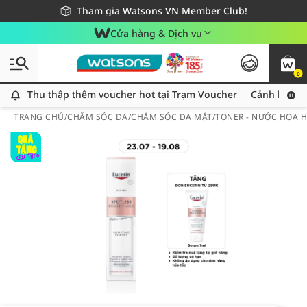
Giao hàng nhanh 24h - Áp dụng khu vực TP. Hồ Chí Minh
Miễn phí giao hàng cho đơn hàng từ 249,000Đ
Tham gia Watsons VN Member Club!
Cửa hàng & Dịch vụ
0
Thu thập thêm voucher hot tại Trạm Voucher
Thu thập thêm voucher hot tại Trạm Voucher
Cảnh báo An
TRANG CHỦ
/
CHĂM SÓC DA
/
CHĂM SÓC DA MẶT
/
TONER - NƯỚC HOA 