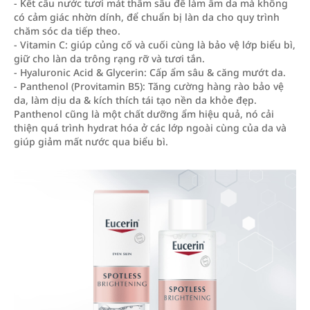
- Kết cấu nước tươi mát thấm sâu để làm ẩm da mà không
có cảm giác nhờn dính, để chuẩn bị làn da cho quy trình
chăm sóc da tiếp theo.
- Vitamin C: giúp củng cố và cuối cùng là bảo vệ lớp biểu bì,
giữ cho làn da trông rạng rỡ và tươi tắn.
- Hyaluronic Acid & Glycerin: Cấp ẩm sâu & căng mướt da.
- Panthenol (Provitamin B5): Tăng cường hàng rào bảo vệ
da, làm dịu da & kích thích tái tạo nền da khỏe đẹp.
Panthenol cũng là một chất dưỡng ẩm hiệu quả, nó cải
thiện quá trình hydrat hóa ở các lớp ngoài cùng của da và
giúp giảm mất nước qua biểu bì.