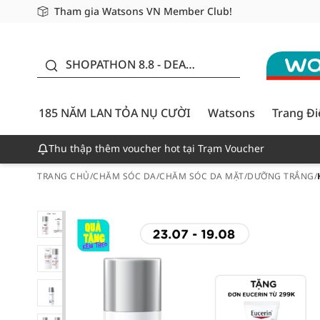
Tham gia Watsons VN Member Club!
Miễn phí giao hàng cho đơn hàng từ 249,000Đ
Giao hàng nhanh 24h - Áp dụng khu vực TP. Hồ Chí M
185 NĂM LAN TỎA NỤ
CƯỜI - GIẢM ĐẾN 50%
SHOPATHON 8.8 - DEAL
ĐỈNH
185 NĂM LAN TỎA NỤ CƯỜI
Watsons
Trang Đ
Thu thập thêm voucher hot tại Trạm Voucher
TRANG CHỦ
/
CHĂM SÓC DA
/
CHĂM SÓC DA MẶT
/
DƯỠNG TRẮNG
/