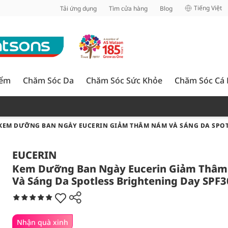
inh
Tiếng Việt
Tải ứng dụng
Tìm cửa hàng
Blog
iểm
Chăm Sóc Da
Chăm Sóc Sức Khỏe
Chăm Sóc Cá
KEM DƯỠNG BAN NGÀY EUCERIN GIẢM THÂM NÁM VÀ SÁNG DA SPOTL
EUCERIN
Kem Dưỡng Ban Ngày Eucerin Giảm Thâ
Và Sáng Da Spotless Brightening Day SPF
Nhận quà xinh