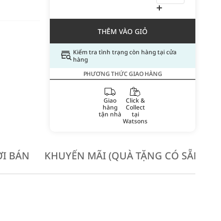
THÊM VÀO GIỎ
Kiểm tra tình trạng còn hàng tại cửa
hàng
PHƯƠNG THỨC GIAO HÀNG
Giao
Click &
hàng
Collect
tận nhà
tại
Watsons
I BÁN
KHUYẾN MÃI (QUÀ TẶNG CÓ SẴN KH