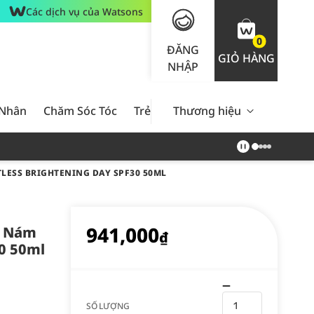
Các dịch vụ của Watsons
0
ĐĂNG
GIỎ HÀNG
NHẬP
 Nhân
Chăm Sóc Tóc
Trẻ Em
Thương hiệu
Nam Giới
Chăm Sóc 
ESS BRIGHTENING DAY SPF30 50ML
941,000
m Nám
₫
30 50ml
SỐ LƯỢNG