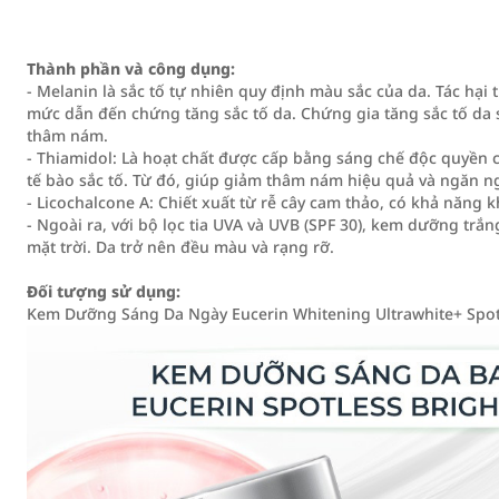
Thành phần và công dụng:
- Melanin là sắc tố tự nhiên quy định màu sắc của da. Tác hại
mức dẫn đến chứng tăng sắc tố da. Chứng gia tăng sắc tố da 
thâm nám.
- Thiamidol: Là hoạt chất được cấp bằng sáng chế độc quyền c
tế bào sắc tố. Từ đó, giúp giảm thâm nám hiệu quả và ngăn ng
- Licochalcone A: Chiết xuất từ rễ cây cam thảo, có khả năng 
- Ngoài ra, với bộ lọc tia UVA và UVB (SPF 30), kem dưỡng trắ
mặt trời. Da trở nên đều màu và rạng rỡ.
Đối tượng sử dụng:
Kem Dưỡng Sáng Da Ngày Eucerin Whitening Ultrawhite+ Spotl