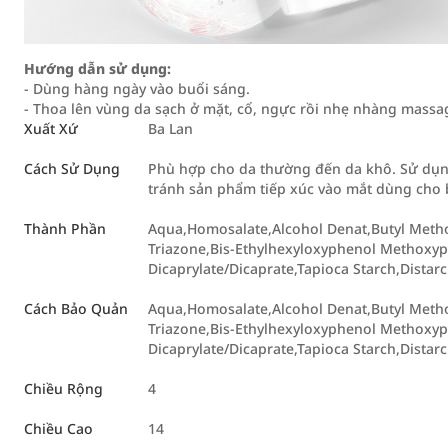
Hướng dẫn sử dụng:
- Dùng hàng ngày vào buổi sáng.
- Thoa lên vùng da sạch ở mặt, cổ, ngực rồi nhẹ nhàng mass
Xuất Xứ
Ba Lan
Cách Sử Dụng
Phù hợp cho da thường đến da khô. Sử dụng
tránh sản phẩm tiếp xúc vào mắt dùng cho
Thành Phần
Aqua,Homosalate,Alcohol Denat,Butyl Methox
Triazone,Bis-Ethylhexyloxyphenol Methoxyph
Dicaprylate/Dicaprate,Tapioca Starch,Distar
Cách Bảo Quản
Aqua,Homosalate,Alcohol Denat,Butyl Methox
Triazone,Bis-Ethylhexyloxyphenol Methoxyph
Dicaprylate/Dicaprate,Tapioca Starch,Distar
Chiều Rộng
4
Chiều Cao
14