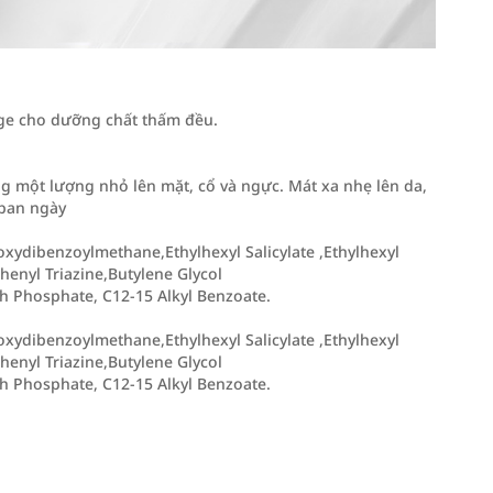
age cho dưỡng chất thấm đều.
 một lượng nhỏ lên mặt, cổ và ngực. Mát xa nhẹ lên da,
 ban ngày
ydibenzoylmethane,Ethylhexyl Salicylate ,Ethylhexyl
enyl Triazine,Butylene Glycol
ch Phosphate, C12-15 Alkyl Benzoate.
ydibenzoylmethane,Ethylhexyl Salicylate ,Ethylhexyl
enyl Triazine,Butylene Glycol
ch Phosphate, C12-15 Alkyl Benzoate.