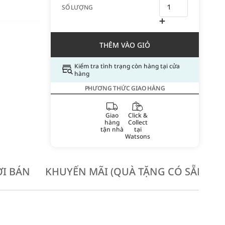
SỐ LƯỢNG
THÊM VÀO GIỎ
Kiểm tra tình trạng còn hàng tại cửa
hàng
PHƯƠNG THỨC GIAO HÀNG
Giao
Click &
hàng
Collect
tận nhà
tại
Watsons
I BÁN
KHUYẾN MÃI (QUÀ TẶNG CÓ SẴN KH