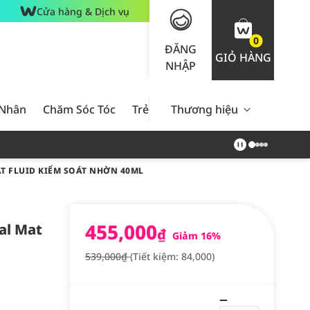
Cửa hàng & Dịch vụ
0
ĐĂNG
GIỎ HÀNG
NHẬP
 Nhân
Chăm Sóc Tóc
Trẻ Em
Thương hiệu
Nam Giới
Chăm Sóc 
T FLUID KIỂM SOÁT NHỜN 40ML
455,000
al Mat
₫
Giảm 16%
539,000₫
(Tiết kiệm: 84,000)