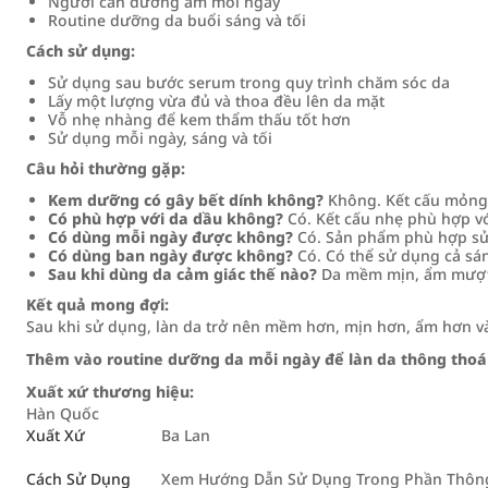
Người cần dưỡng ẩm mỗi ngày
Routine dưỡng da buổi sáng và tối
Cách sử dụng:
Sử dụng sau bước serum trong quy trình chăm sóc da
Lấy một lượng vừa đủ và thoa đều lên da mặt
Vỗ nhẹ nhàng để kem thẩm thấu tốt hơn
Sử dụng mỗi ngày, sáng và tối
Câu hỏi thường gặp:
Kem dưỡng có gây bết dính không?
Không. Kết cấu mỏng 
Có phù hợp với da dầu không?
Có. Kết cấu nhẹ phù hợp với
Có dùng mỗi ngày được không?
Có. Sản phẩm phù hợp sử
Có dùng ban ngày được không?
Có. Có thể sử dụng cả sán
Sau khi dùng da cảm giác thế nào?
Da mềm mịn, ẩm mượt v
Kết quả mong đợi:
Sau khi sử dụng, làn da trở nên mềm hơn, mịn hơn, ẩm hơn và 
Thêm vào routine dưỡng da mỗi ngày để làn da thông thoá
Xuất xứ thương hiệu:
Hàn Quốc
Xuất Xứ
Ba Lan
Cách Sử Dụng
Xem Hướng Dẫn Sử Dụng Trong Phần Thông 