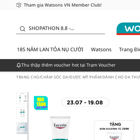
Tham gia Watsons VN Member Club!
Miễn phí giao hàng cho đơn hàng từ 249,000Đ
Giao hàng nhanh 24h - Áp dụng khu vực TP. Hồ Chí M
185 NĂM LAN TỎA NỤ
CƯỜI - GIẢM ĐẾN
SHOPATHON 8.8 -
50%
DEAL ĐỈNH
185 NĂM LAN TỎA NỤ CƯỜI
Watsons
Trang Đ
Thu thập thêm voucher hot tại Trạm Voucher
TRANG CHỦ
/
CHĂM SÓC DA
/
DƯỢC MỸ PHẨM
/
DÀNH CHO DA THƯ