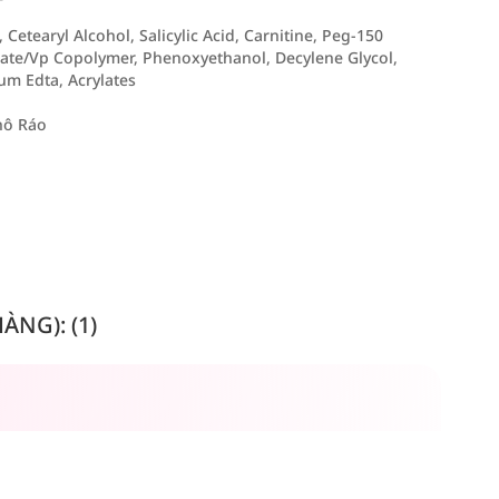
Cetearyl Alcohol, Salicylic Acid, Carnitine, Peg-150
ate/Vp Copolymer, Phenoxyethanol, Decylene Glycol,
um Edta, Acrylates
hô Ráo
NG): (1)