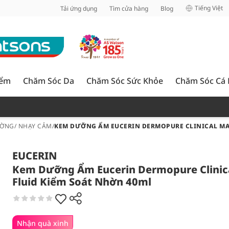
inh
Tiếng Việt
Tải ứng dụng
Tìm cửa hàng
Blog
iểm
Chăm Sóc Da
Chăm Sóc Sức Khỏe
Chăm Sóc Cá
ỜNG/ NHẠY CẢM
/
KEM DƯỠNG ẨM EUCERIN DERMOPURE CLINICAL MA
EUCERIN
Kem Dưỡng Ẩm Eucerin Dermopure Clinic
Fluid Kiểm Soát Nhờn 40ml
Nhận quà xinh